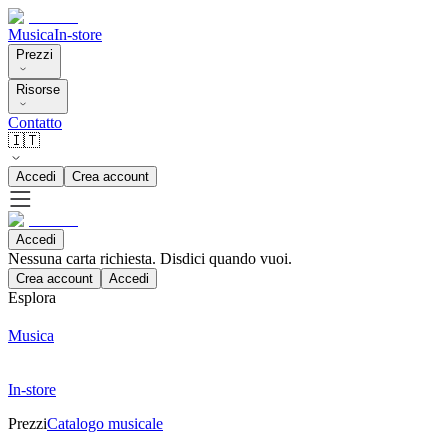
Musica
In-store
Prezzi
Risorse
Contatto
🇮🇹
Accedi
Crea account
Accedi
Nessuna carta richiesta. Disdici quando vuoi.
Crea account
Accedi
Esplora
Musica
In-store
Prezzi
Catalogo musicale