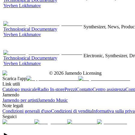
Technological Documentary
Yevhen Lokhmatov
Synthesizer, News, Producti
Technological Documentary
Yevhen Lokhmatov
Electronic, Synthesizer, D
Technological Documentary
Yevhen Lokhmatov
©
2026
Jamendo Licensing
Scarica l'app
Link utili
Catalogo musicale
Radio In-store
Prezzi
Contatto
Centro assistenza
Conta
Jamendo
Jamendo per artisti
Jamendo Music
Note legali
Condizioni generali d'uso
Condizioni di vendita
Informativa sulla priv
Seguici