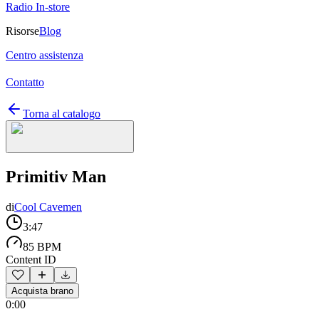
Radio In-store
Risorse
Blog
Centro assistenza
Contatto
Torna al catalogo
Primitiv Man
di
Cool Cavemen
3:47
85 BPM
Content ID
Acquista brano
0:00