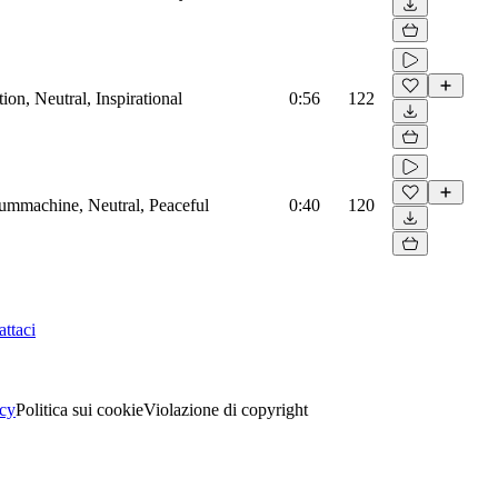
on, Neutral, Inspirational
0:56
122
rummachine, Neutral, Peaceful
0:40
120
ttaci
acy
Politica sui cookie
Violazione di copyright