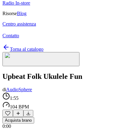
Radio In-store
Risorse
Blog
Centro assistenza
Contatto
Torna al catalogo
Upbeat Folk Ukulele Fun
di
AudioSphere
1:55
104 BPM
Acquista brano
0:00