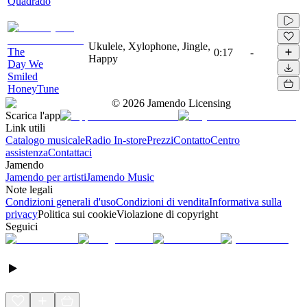
Quadrado
Ukulele, Xylophone, Jingle,
The
0:17
-
Happy
Day We
Smiled
HoneyTune
©
2026
Jamendo Licensing
Scarica l'app
Link utili
Catalogo musicale
Radio In-store
Prezzi
Contatto
Centro
assistenza
Contattaci
Jamendo
Jamendo per artisti
Jamendo Music
Note legali
Condizioni generali d'uso
Condizioni di vendita
Informativa sulla
privacy
Politica sui cookie
Violazione di copyright
Seguici