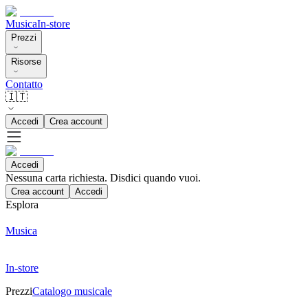
Musica
In-store
Prezzi
Risorse
Contatto
🇮🇹
Accedi
Crea account
Accedi
Nessuna carta richiesta. Disdici quando vuoi.
Crea account
Accedi
Esplora
Musica
In-store
Prezzi
Catalogo musicale