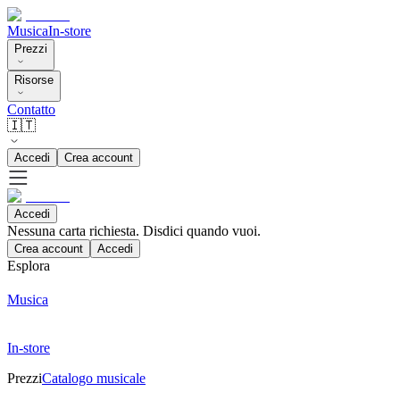
Musica
In-store
Prezzi
Risorse
Contatto
🇮🇹
Accedi
Crea account
Accedi
Nessuna carta richiesta. Disdici quando vuoi.
Crea account
Accedi
Esplora
Musica
In-store
Prezzi
Catalogo musicale