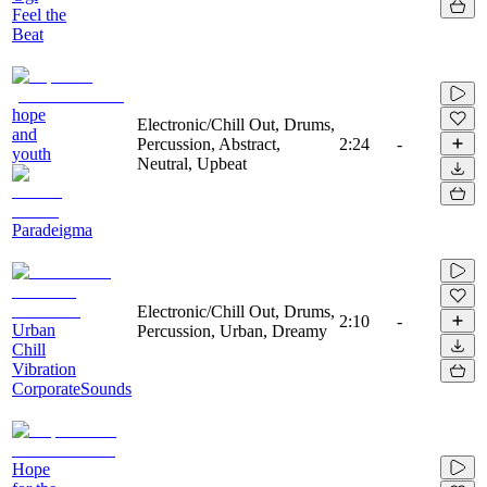
Feel the
Beat
hope
Electronic/Chill Out, Drums,
and
Percussion, Abstract,
2:24
-
youth
Neutral, Upbeat
Paradeigma
Electronic/Chill Out, Drums,
2:10
-
Urban
Percussion, Urban, Dreamy
Chill
Vibration
CorporateSounds
Hope