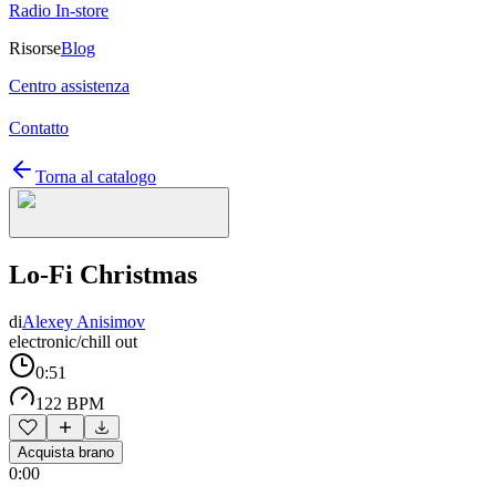
Radio In-store
Risorse
Blog
Centro assistenza
Contatto
Torna al catalogo
Lo-Fi Christmas
di
Alexey Anisimov
electronic/chill out
0:51
122 BPM
Acquista brano
0:00