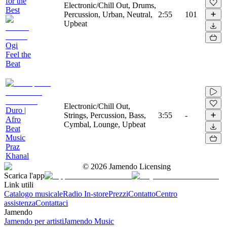
for the
Electronic/Chill Out, Drums,
Best
Percussion, Urban, Neutral,
2:55
101
Upbeat
Ogi
Feel the
Beat
Electronic/Chill Out,
Duro |
Strings, Percussion, Bass,
3:55
-
Afro
Cymbal, Lounge, Upbeat
Beat
Music
Praz
Khanal
©
2026
Jamendo Licensing
Scarica l'app
Link utili
Catalogo musicale
Radio In-store
Prezzi
Contatto
Centro
assistenza
Contattaci
Jamendo
Jamendo per artisti
Jamendo Music