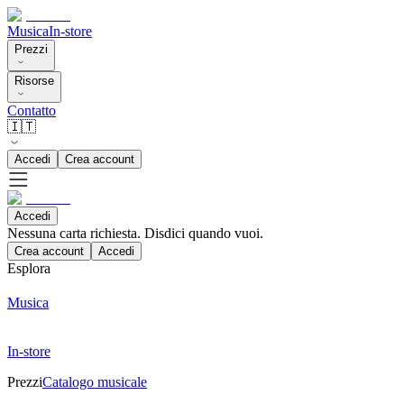
Musica
In-store
Prezzi
Risorse
Contatto
🇮🇹
Accedi
Crea account
Accedi
Nessuna carta richiesta. Disdici quando vuoi.
Crea account
Accedi
Esplora
Musica
In-store
Prezzi
Catalogo musicale