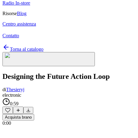
Radio In-store
Risorse
Blog
Centro assistenza
Contatto
Torna al catalogo
Designing the Future Action Loop
di
Thesieryj
electronic
0:59
Acquista brano
0:00