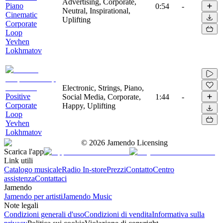
Advertising, Corporate,
Piano
0:54
-
Neutral, Inspirational,
Cinematic
Uplifting
Corporate
Loop
Yevhen
Lokhmatov
Electronic, Strings, Piano,
Positive
Social Media, Corporate,
1:44
-
Corporate
Happy, Uplifting
Loop
Yevhen
Lokhmatov
©
2026
Jamendo Licensing
Scarica l'app
Link utili
Catalogo musicale
Radio In-store
Prezzi
Contatto
Centro
assistenza
Contattaci
Jamendo
Jamendo per artisti
Jamendo Music
Note legali
Condizioni generali d'uso
Condizioni di vendita
Informativa sulla