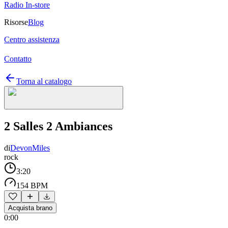
Radio In-store
Risorse
Blog
Centro assistenza
Contatto
Torna al catalogo
2 Salles 2 Ambiances
di
DevonMiles
rock
3:20
154 BPM
Acquista brano
0:00