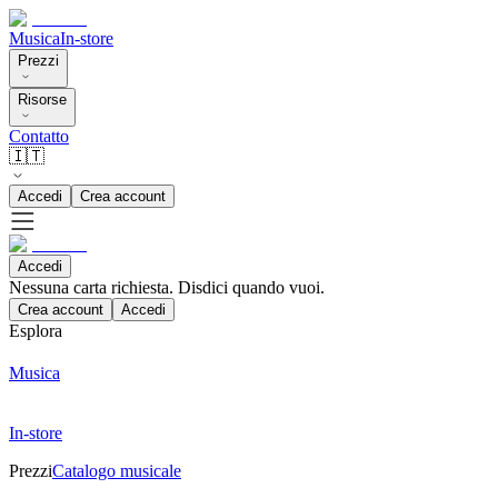
Musica
In-store
Prezzi
Risorse
Contatto
🇮🇹
Accedi
Crea account
Accedi
Nessuna carta richiesta. Disdici quando vuoi.
Crea account
Accedi
Esplora
Musica
In-store
Prezzi
Catalogo musicale