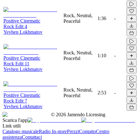
Rock, Neutral,
1:36
-
Positive Cinematic
Peaceful
Rock Edit 4
Yevhen Lokhmatov
Rock, Neutral,
1:10
-
Positive Cinematic
Peaceful
Rock Edit 11
Yevhen Lokhmatov
Rock, Neutral,
2:53
-
Positive Cinematic
Peaceful
Rock Edit 7
Yevhen Lokhmatov
©
2026
Jamendo Licensing
Scarica l'app
Link utili
Catalogo musicale
Radio In-store
Prezzi
Contatto
Centro
assistenza
Contattaci