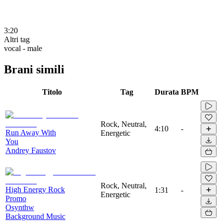
3:20
Altri tag
vocal - male
Brani simili
Titolo
Tag
Durata
BPM
Rock, Neutral,
4:10
-
Run Away With
Energetic
You
Andrey Faustov
Rock, Neutral,
High Energy Rock
1:31
-
Energetic
Promo
Osynthw
Background Music