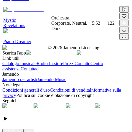
Orchestra,
Mystic
Corporate, Neutral,
5:52
122
Revelations
Dark
Piano Dreamer
©
2026
Jamendo Licensing
Scarica l'app
Link utili
Catalogo musicale
Radio In-store
Prezzi
Contatto
Centro
assistenza
Contattaci
Jamendo
Jamendo per artisti
Jamendo Music
Note legali
Condizioni generali d'uso
Condizioni di vendita
Informativa sulla
privacy
Politica sui cookie
Violazione di copyright
Seguici