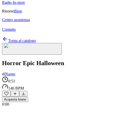
Radio In-store
Risorse
Blog
Centro assistenza
Contatto
Torna al catalogo
Horror Epic Halloween
di
Nargo
0:51
146 BPM
Acquista brano
0:00