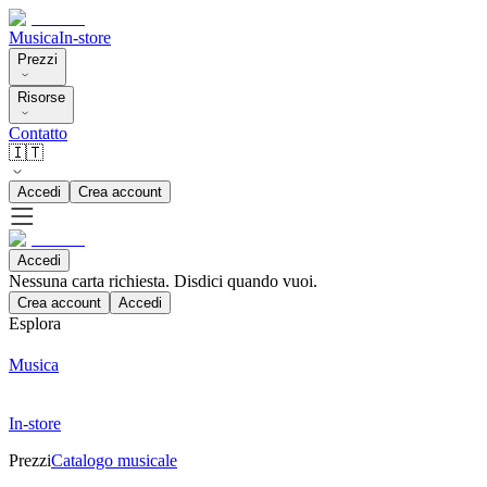
Musica
In-store
Prezzi
Risorse
Contatto
🇮🇹
Accedi
Crea account
Accedi
Nessuna carta richiesta. Disdici quando vuoi.
Crea account
Accedi
Esplora
Musica
In-store
Prezzi
Catalogo musicale