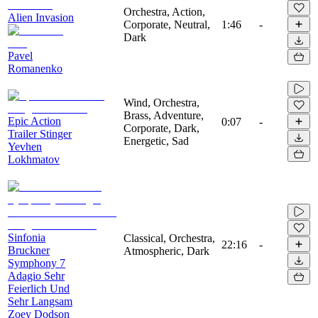
Orchestra, Action,
Alien Invasion
Corporate, Neutral,
1:46
-
Dark
Pavel
Romanenko
Wind, Orchestra,
Brass, Adventure,
Epic Action
0:07
-
Corporate, Dark,
Trailer Stinger
Energetic, Sad
Yevhen
Lokhmatov
Sinfonia
Classical, Orchestra,
22:16
-
Bruckner
Atmospheric, Dark
Symphony 7
Adagio Sehr
Feierlich Und
Sehr Langsam
Zoey Dodson