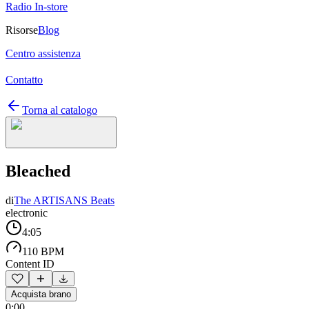
Radio In-store
Risorse
Blog
Centro assistenza
Contatto
Torna al catalogo
Bleached
di
The ARTISANS Beats
electronic
4:05
110 BPM
Content ID
Acquista brano
0:00