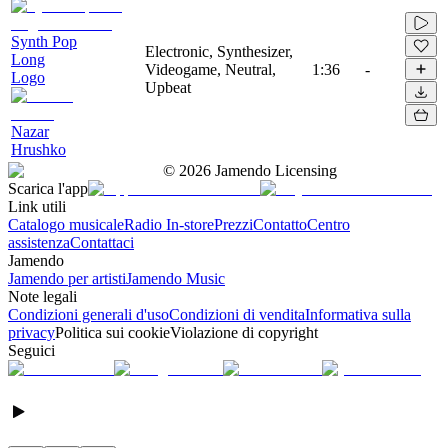
Synth Pop
Electronic, Synthesizer,
Long
Videogame, Neutral,
1:36
-
Logo
Upbeat
Nazar
Hrushko
©
2026
Jamendo Licensing
Scarica l'app
Link utili
Catalogo musicale
Radio In-store
Prezzi
Contatto
Centro
assistenza
Contattaci
Jamendo
Jamendo per artisti
Jamendo Music
Note legali
Condizioni generali d'uso
Condizioni di vendita
Informativa sulla
privacy
Politica sui cookie
Violazione di copyright
Seguici