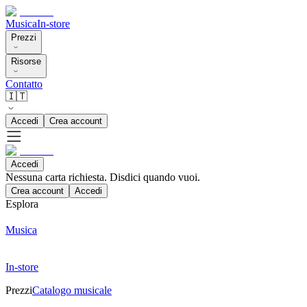
Musica
In-store
Prezzi
Risorse
Contatto
🇮🇹
Accedi
Crea account
Accedi
Nessuna carta richiesta. Disdici quando vuoi.
Crea account
Accedi
Esplora
Musica
In-store
Prezzi
Catalogo musicale