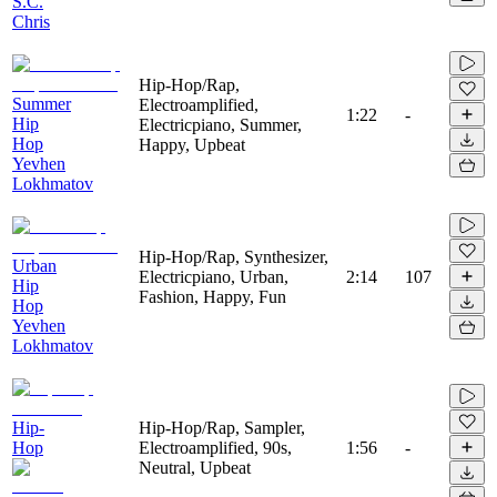
S.C.
Chris
Hip-Hop/Rap,
Summer
Electroamplified,
1:22
-
Hip
Electricpiano, Summer,
Hop
Happy, Upbeat
Yevhen
Lokhmatov
Hip-Hop/Rap, Synthesizer,
Urban
Electricpiano, Urban,
2:14
107
Hip
Fashion, Happy, Fun
Hop
Yevhen
Lokhmatov
Hip-
Hip-Hop/Rap, Sampler,
Hop
Electroamplified, 90s,
1:56
-
Neutral, Upbeat