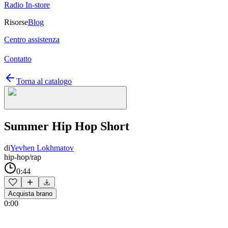
Radio In-store
Risorse
Blog
Centro assistenza
Contatto
Torna al catalogo
Summer Hip Hop Short
di
Yevhen Lokhmatov
hip-hop/rap
0:44
Acquista brano
0:00