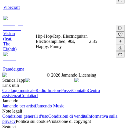
Vibecraft
Vision
Hip-Hop/Rap, Electricguitar,
(feat.
Electroamplified, 90s,
2:35
-
The
Happy, Funny
Eighth)
Paradeigma
©
2026
Jamendo Licensing
Scarica l'app
Link utili
Catalogo musicale
Radio In-store
Prezzi
Contatto
Centro
assistenza
Contattaci
Jamendo
Jamendo per artisti
Jamendo Music
Note legali
Condizioni generali d'uso
Condizioni di vendita
Informativa sulla
privacy
Politica sui cookie
Violazione di copyright
Seguici