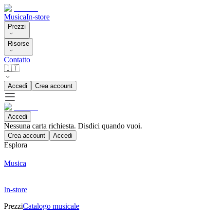
Musica
In-store
Prezzi
Risorse
Contatto
🇮🇹
Accedi
Crea account
Accedi
Nessuna carta richiesta. Disdici quando vuoi.
Crea account
Accedi
Esplora
Musica
In-store
Prezzi
Catalogo musicale