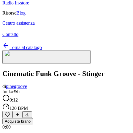
Radio In-store
Risorse
Blog
Centro assistenza
Contatto
Torna al catalogo
Cinematic Funk Groove - Stinger
di
pinegroove
funk/r&b
0:12
120 BPM
Acquista brano
0:00