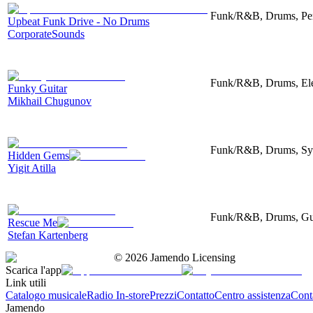
Funk/R&B, Drums, Perc
Upbeat Funk Drive - No Drums
CorporateSounds
Funk/R&B, Drums, Elec
Funky Guitar
Mikhail Chugunov
Funk/R&B, Drums, Synt
Hidden Gems
Yigit Atilla
Funk/R&B, Drums, Guit
Rescue Me
Stefan Kartenberg
©
2026
Jamendo Licensing
Scarica l'app
Link utili
Catalogo musicale
Radio In-store
Prezzi
Contatto
Centro assistenza
Conta
Jamendo