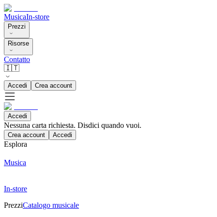
Musica
In-store
Prezzi
Risorse
Contatto
🇮🇹
Accedi
Crea account
Accedi
Nessuna carta richiesta. Disdici quando vuoi.
Crea account
Accedi
Esplora
Musica
In-store
Prezzi
Catalogo musicale