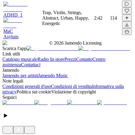
Trap, Violin, Strings,
ADHD_1
Abstract, Urban, Happy,
2:42
114
Energetic
MaC
Asylum
©
2026
Jamendo Licensing
Scarica l'app
Link utili
Catalogo musicale
Radio In-store
Prezzi
Contatto
Centro
assistenza
Contattaci
Jamendo
Jamendo per artisti
Jamendo Music
Note legali
Condizioni generali d'uso
Condizioni di vendita
Informativa sulla
privacy
Politica sui cookie
Violazione di copyright
Seguici