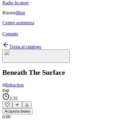
Radio In-store
Risorse
Blog
Centro assistenza
Contatto
Torna al catalogo
Beneath The Surface
di
Infraction
trap
2:35
Acquista brano
0:00