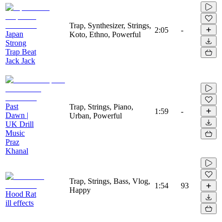
Trap, Synthesizer, Strings,
2:05
-
Japan
Koto, Ethno, Powerful
Strong
Trap Beat
Jack Jack
Past
Trap, Strings, Piano,
1:59
-
Dawn |
Urban, Powerful
UK Drill
Music
Praz
Khanal
Trap, Strings, Bass, Vlog,
1:54
93
Happy
Hood Rat
ill effects