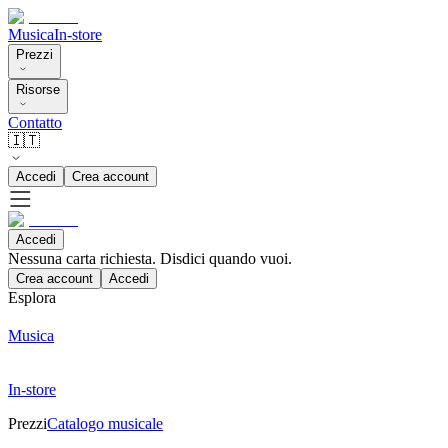
Musica
In-store
Prezzi
Risorse
Contatto
🇮🇹
Accedi
Crea account
Accedi
Nessuna carta richiesta. Disdici quando vuoi.
Crea account
Accedi
Esplora
Musica
In-store
Prezzi
Catalogo musicale