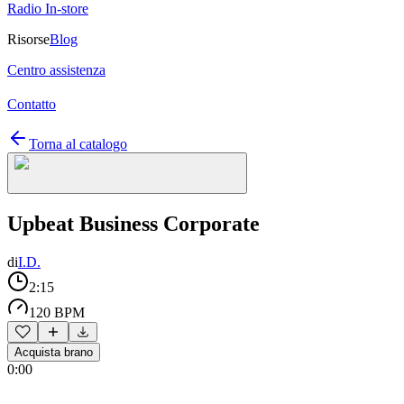
Radio In-store
Risorse
Blog
Centro assistenza
Contatto
Torna al catalogo
Upbeat Business Corporate
di
I.D.
2:15
120 BPM
Acquista brano
0:00