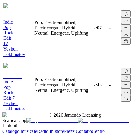
Indie
Pop, Electroamplified,
Pop
Electricorgan, Hybrid,
2:07
-
Rock
Neutral, Energetic, Uplifting
Edit
12
Yevhen
Lokhmatov
Pop, Electroamplified,
Indie
Electricorgan, Hybrid,
2:43
-
Pop
Neutral, Energetic, Uplifting
Rock
Edit 7
Yevhen
Lokhmatov
©
2026
Jamendo Licensing
Scarica l'app
Link utili
Catalogo musicale
Radio In-store
Prezzi
Contatto
Centro