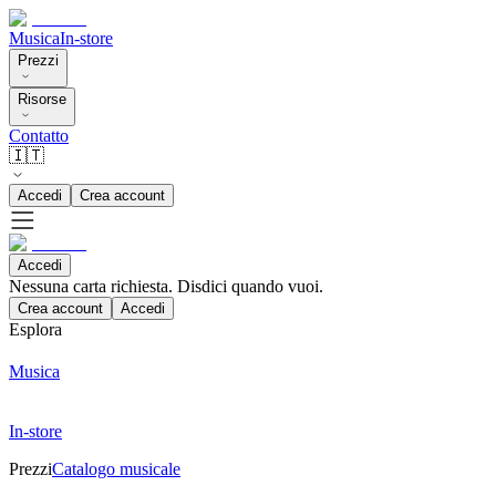
Musica
In-store
Prezzi
Risorse
Contatto
🇮🇹
Accedi
Crea account
Accedi
Nessuna carta richiesta. Disdici quando vuoi.
Crea account
Accedi
Esplora
Musica
In-store
Prezzi
Catalogo musicale