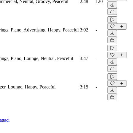
mmercial, Neutral, Groovy, Peaceful
2:48
120
ings, Piano, Advertising, Happy, Peaceful
3:02
-
ings, Piano, Lounge, Neutral, Peaceful
3:47
-
izer, Lounge, Happy, Peaceful
3:15
-
ttaci