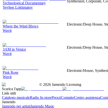
Synthesizer, Corporate, Co
Technological Documentary
Yevhen Lokhmatov
Electronic/Deep House, Str
Where the Wind Blows
Wavit
Electronic/Deep House, Str
3AM in Venice
Wavit
Electronic/House, Synthes
Pink Rose
Wavit
©
2026
Jamendo Licensing
Scarica l'app
Link utili
Catalogo musicale
Radio In-store
Prezzi
Contatto
Centro assistenza
Conta
Jamendo
Jamendo per artisti
Jamendo Music