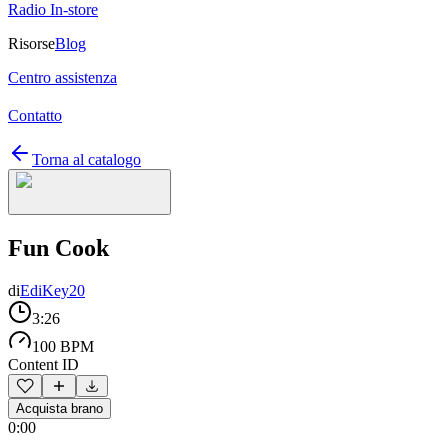
Radio In-store
Risorse
Blog
Centro assistenza
Contatto
Torna al catalogo
Fun Cook
di
EdiKey20
3:26
100 BPM
Content ID
Acquista brano
0:00