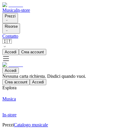
Musica
In-store
Prezzi
Risorse
Contatto
🇮🇹
Accedi
Crea account
Accedi
Nessuna carta richiesta. Disdici quando vuoi.
Crea account
Accedi
Esplora
Musica
In-store
Prezzi
Catalogo musicale