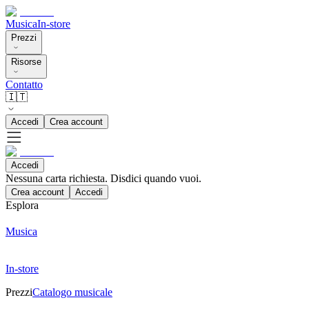
Musica
In-store
Prezzi
Risorse
Contatto
🇮🇹
Accedi
Crea account
Accedi
Nessuna carta richiesta. Disdici quando vuoi.
Crea account
Accedi
Esplora
Musica
In-store
Prezzi
Catalogo musicale