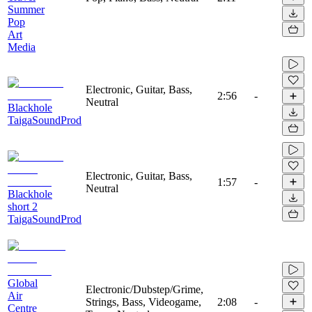
Summer
Pop
Art
Media
Electronic, Guitar, Bass,
2:56
-
Neutral
Blackhole
TaigaSoundProd
Electronic, Guitar, Bass,
1:57
-
Neutral
Blackhole
short 2
TaigaSoundProd
Global
Electronic/Dubstep/Grime,
Air
Strings, Bass, Videogame,
2:08
-
Centre