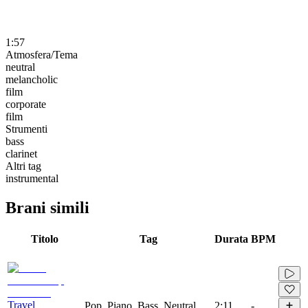
1:57
Atmosfera/Tema
neutral
melancholic
film
corporate
film
Strumenti
bass
clarinet
Altri tag
instrumental
Brani simili
Titolo
Tag
Durata
BPM
Travel
Pop, Piano, Bass, Neutral
2:11
-