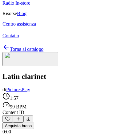
Radio In-store
Risorse
Blog
Centro assistenza
Contatto
Torna al catalogo
Latin clarinet
di
PicturesPlay
1:57
99 BPM
Content ID
Acquista brano
0:00