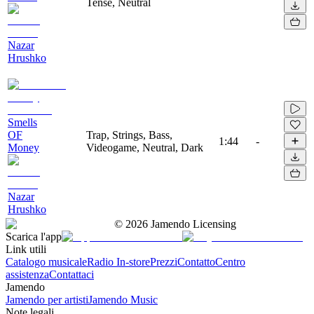
Tense, Neutral
Nazar
Hrushko
Smells
OF
Trap, Strings, Bass,
1:44
-
Money
Videogame, Neutral, Dark
Nazar
Hrushko
©
2026
Jamendo Licensing
Scarica l'app
Link utili
Catalogo musicale
Radio In-store
Prezzi
Contatto
Centro
assistenza
Contattaci
Jamendo
Jamendo per artisti
Jamendo Music
Note legali