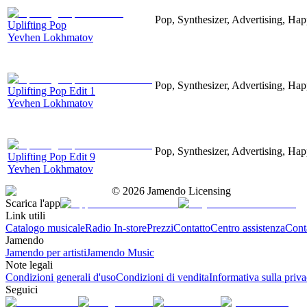
Pop, Synthesizer, Advertising, Hap
Uplifting Pop
Yevhen Lokhmatov
Pop, Synthesizer, Advertising, Hap
Uplifting Pop Edit 1
Yevhen Lokhmatov
Pop, Synthesizer, Advertising, Hap
Uplifting Pop Edit 9
Yevhen Lokhmatov
©
2026
Jamendo Licensing
Scarica l'app
Link utili
Catalogo musicale
Radio In-store
Prezzi
Contatto
Centro assistenza
Conta
Jamendo
Jamendo per artisti
Jamendo Music
Note legali
Condizioni generali d'uso
Condizioni di vendita
Informativa sulla priv
Seguici