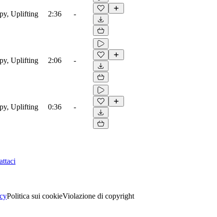
py, Uplifting
2:36
-
py, Uplifting
2:06
-
py, Uplifting
0:36
-
ttaci
acy
Politica sui cookie
Violazione di copyright