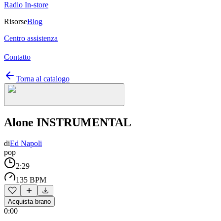
Radio In-store
Risorse
Blog
Centro assistenza
Contatto
Torna al catalogo
Alone INSTRUMENTAL
di
Ed Napoli
pop
2:29
135 BPM
Acquista brano
0:00