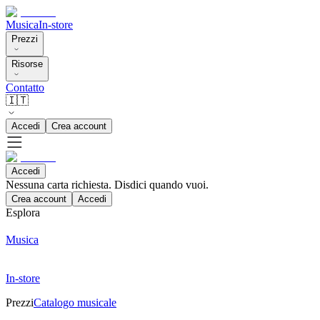
Musica
In-store
Prezzi
Risorse
Contatto
🇮🇹
Accedi
Crea account
Accedi
Nessuna carta richiesta. Disdici quando vuoi.
Crea account
Accedi
Esplora
Musica
In-store
Prezzi
Catalogo musicale