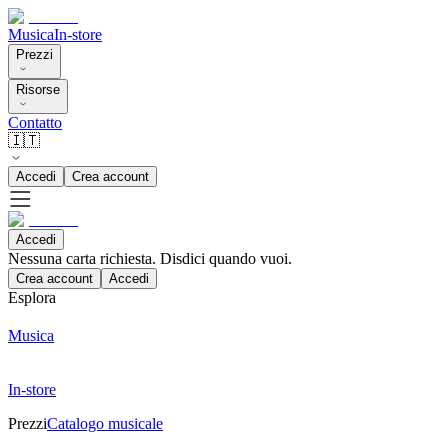
Musica
In-store
Prezzi
Risorse
Contatto
🇮🇹
Accedi
Crea account
Accedi
Nessuna carta richiesta. Disdici quando vuoi.
Crea account
Accedi
Esplora
Musica
In-store
Prezzi
Catalogo musicale