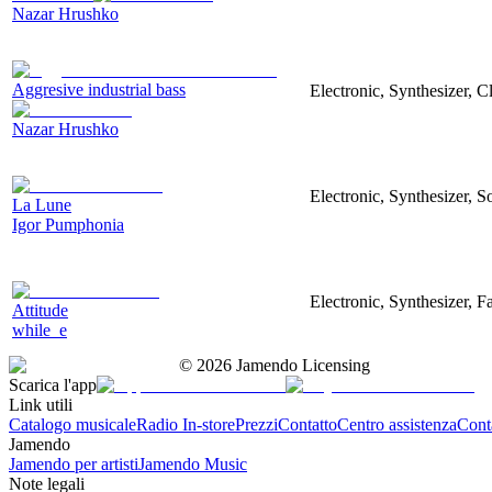
Nazar Hrushko
Aggresive industrial bass
Electronic, Synthesizer, 
Nazar Hrushko
Electronic, Synthesizer, S
La Lune
Igor Pumphonia
Electronic, Synthesizer, 
Attitude
while_e
©
2026
Jamendo Licensing
Scarica l'app
Link utili
Catalogo musicale
Radio In-store
Prezzi
Contatto
Centro assistenza
Conta
Jamendo
Jamendo per artisti
Jamendo Music
Note legali