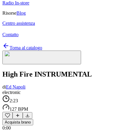
Radio In-store
Risorse
Blog
Centro assistenza
Contatto
Torna al catalogo
High Fire INSTRUMENTAL
di
Ed Napoli
electronic
2:23
127 BPM
Acquista brano
0:00