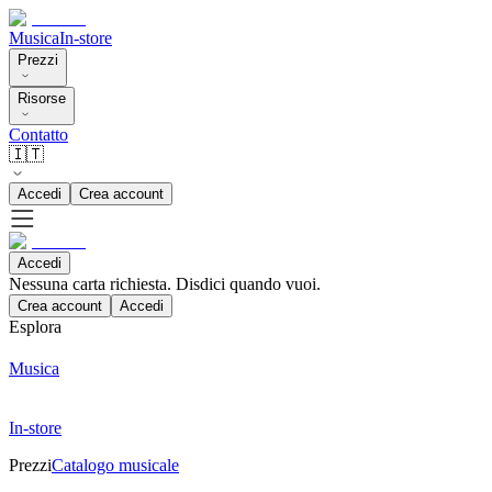
Musica
In-store
Prezzi
Risorse
Contatto
🇮🇹
Accedi
Crea account
Accedi
Nessuna carta richiesta. Disdici quando vuoi.
Crea account
Accedi
Esplora
Musica
In-store
Prezzi
Catalogo musicale