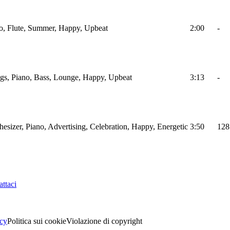
no, Flute, Summer, Happy, Upbeat
2:00
-
ngs, Piano, Bass, Lounge, Happy, Upbeat
3:13
-
hesizer, Piano, Advertising, Celebration, Happy, Energetic
3:50
128
ttaci
acy
Politica sui cookie
Violazione di copyright