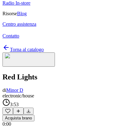
Radio In-store
Risorse
Blog
Centro assistenza
Contatto
Torna al catalogo
Red Lights
di
Minor D
electronic/house
3:53
Acquista brano
0:00