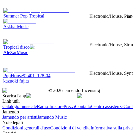
Summer Pop Tropical
Electronic/House, Pia
AskharMusic
Electronic/House, Stri
Tropical disco
AleZarMusic
Electronic/House, Synt
PopHouse92401_128-04
kazuoki fujita
©
2026
Jamendo Licensing
Scarica l'app
Link utili
Catalogo musicale
Radio In-store
Prezzi
Contatto
Centro assistenza
Conta
Jamendo
Jamendo per artisti
Jamendo Music
Note legali
Condizioni generali d'uso
Condizioni di vendita
Informativa sulla priv