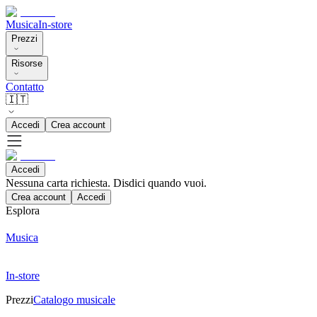
Musica
In-store
Prezzi
Risorse
Contatto
🇮🇹
Accedi
Crea account
Accedi
Nessuna carta richiesta. Disdici quando vuoi.
Crea account
Accedi
Esplora
Musica
In-store
Prezzi
Catalogo musicale