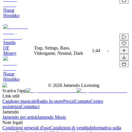
Nazar
Hrushko
Smells
OF
Trap, Strings, Bass,
1:44
-
Money
Videogame, Neutral, Dark
Nazar
Hrushko
©
2026
Jamendo Licensing
Scarica l'app
Link utili
Catalogo musicale
Radio In-store
Prezzi
Contatto
Centro
assistenza
Contattaci
Jamendo
Jamendo per artisti
Jamendo Music
Note legali
Condizioni generali d'uso
Condizioni di vendita
Informativa sulla