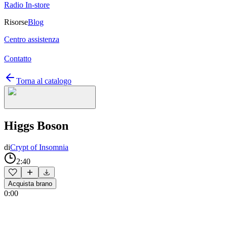
Radio In-store
Risorse
Blog
Centro assistenza
Contatto
Torna al catalogo
Higgs Boson
di
Crypt of Insomnia
2:40
Acquista brano
0:00