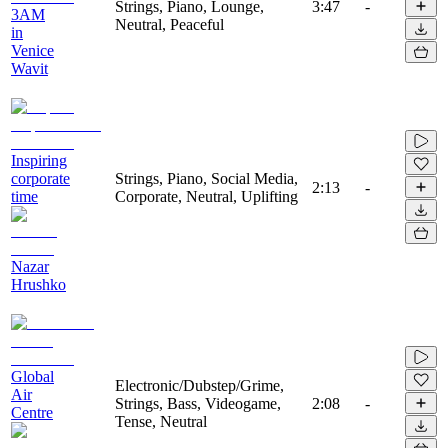
Strings, Piano, Lounge,
3:47
-
3AM
Neutral, Peaceful
in
Venice
Wavit
Inspiring
corporate
Strings, Piano, Social Media,
2:13
-
time
Corporate, Neutral, Uplifting
Nazar
Hrushko
Global
Electronic/Dubstep/Grime,
Air
Strings, Bass, Videogame,
2:08
-
Centre
Tense, Neutral