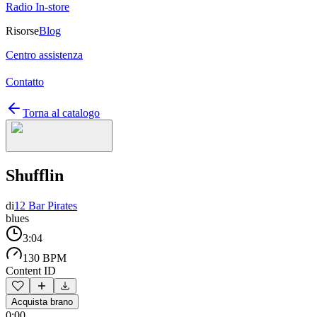
Radio In-store
Risorse
Blog
Centro assistenza
Contatto
Torna al catalogo
Shufflin
di
12 Bar Pirates
blues
3:04
130 BPM
Content ID
Acquista brano
0:00