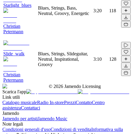
Starlight_blues
Blues, Strings, Bass,
3:20
118
Neutral, Groovy, Energetic
Christian
Petermann
Slide_walk
Blues, Strings, Slideguitar,
Neutral, Inspirational,
3:10
128
Groovy
Christian
Petermann
©
2026
Jamendo Licensing
Scarica l'app
Link utili
Catalogo musicale
Radio In-store
Prezzi
Contatto
Centro
assistenza
Contattaci
Jamendo
Jamendo per artisti
Jamendo Music
Note legali
Condizioni generali d'uso
Condizioni di vendita
Informativa sulla