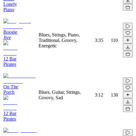
Lonely
Piano
Boogie
Blues, Strings, Piano,
Jive
Traditional, Groovy,
3:35
110
Energetic
12 Bar
Pirates
On The
Porch
Blues, Guitar, Strings,
3:12
130
Groovy, Sad
12 Bar
Pirates