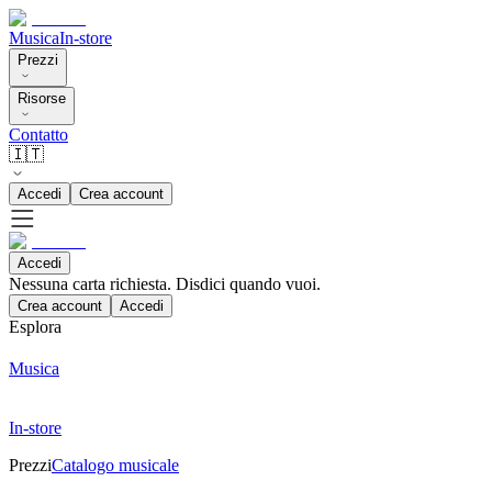
Musica
In-store
Prezzi
Risorse
Contatto
🇮🇹
Accedi
Crea account
Accedi
Nessuna carta richiesta. Disdici quando vuoi.
Crea account
Accedi
Esplora
Musica
In-store
Prezzi
Catalogo musicale