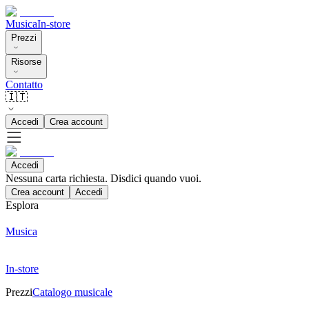
Musica
In-store
Prezzi
Risorse
Contatto
🇮🇹
Accedi
Crea account
Accedi
Nessuna carta richiesta. Disdici quando vuoi.
Crea account
Accedi
Esplora
Musica
In-store
Prezzi
Catalogo musicale