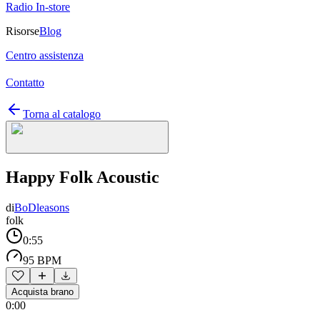
Radio In-store
Risorse
Blog
Centro assistenza
Contatto
Torna al catalogo
Happy Folk Acoustic
di
BoDleasons
folk
0:55
95 BPM
Acquista brano
0:00