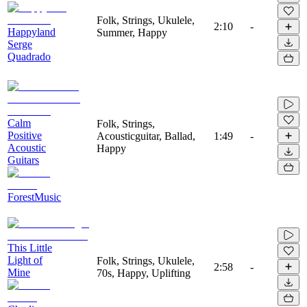
Folk, Strings, Ukulele,
2:10
-
Happyland
Summer, Happy
Serge
Quadrado
Calm
Folk, Strings,
Positive
Acousticguitar, Ballad,
1:49
-
Acoustic
Happy
Guitars
ForestMusic
This Little
Light of
Folk, Strings, Ukulele,
2:58
-
Mine
70s, Happy, Uplifting