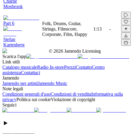
Charlie
Mosbrook
Part 6
Folk, Drums, Guitar,
Strings, Filmscore,
1:13
-
Corporate, Film, Happy
Stefan
Kartenberg
©
2026
Jamendo Licensing
Scarica l'app
Link utili
Catalogo musicale
Radio In-store
Prezzi
Contatto
Centro
assistenza
Contattaci
Jamendo
Jamendo per artisti
Jamendo Music
Note legali
Condizioni generali d'uso
Condizioni di vendita
Informativa sulla
privacy
Politica sui cookie
Violazione di copyright
Seguici