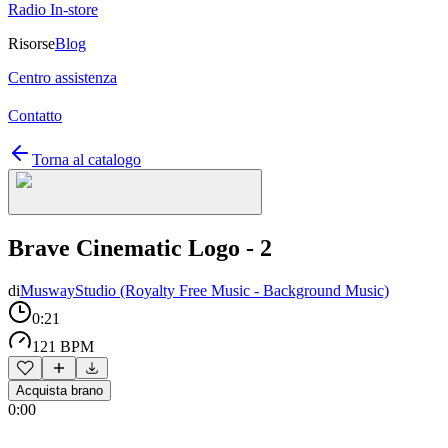
Radio In-store
Risorse
Blog
Centro assistenza
Contatto
Torna al catalogo
Brave Cinematic Logo - 2
di
MuswayStudio (Royalty Free Music - Background Music)
0:21
121 BPM
Acquista brano
0:00