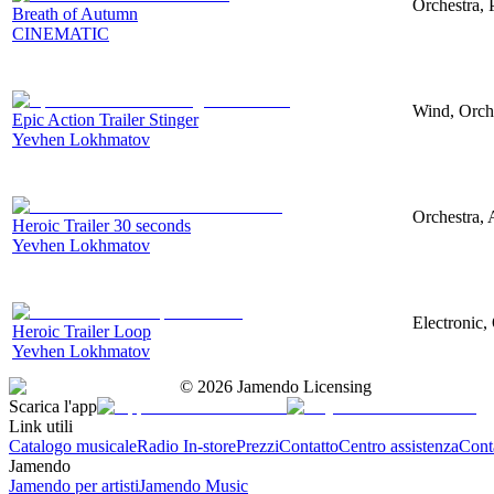
Orchestra, 
Breath of Autumn
CINEMATIC
Wind, Orche
Epic Action Trailer Stinger
Yevhen Lokhmatov
Orchestra, 
Heroic Trailer 30 seconds
Yevhen Lokhmatov
Electronic,
Heroic Trailer Loop
Yevhen Lokhmatov
©
2026
Jamendo Licensing
Scarica l'app
Link utili
Catalogo musicale
Radio In-store
Prezzi
Contatto
Centro assistenza
Conta
Jamendo
Jamendo per artisti
Jamendo Music