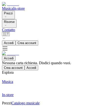
Musica
In-store
Prezzi
Risorse
Contatto
🇮🇹
Accedi
Crea account
Accedi
Nessuna carta richiesta. Disdici quando vuoi.
Crea account
Accedi
Esplora
Musica
In-store
Prezzi
Catalogo musicale