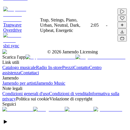
Trap, Strings, Piano,
Trapwave
Urban, Neutral, Dark,
2:05
-
Overdrive
Upbeat, Energetic
slxt sync
©
2026
Jamendo Licensing
Scarica l'app
Link utili
Catalogo musicale
Radio In-store
Prezzi
Contatto
Centro
assistenza
Contattaci
Jamendo
Jamendo per artisti
Jamendo Music
Note legali
Condizioni generali d'uso
Condizioni di vendita
Informativa sulla
privacy
Politica sui cookie
Violazione di copyright
Seguici