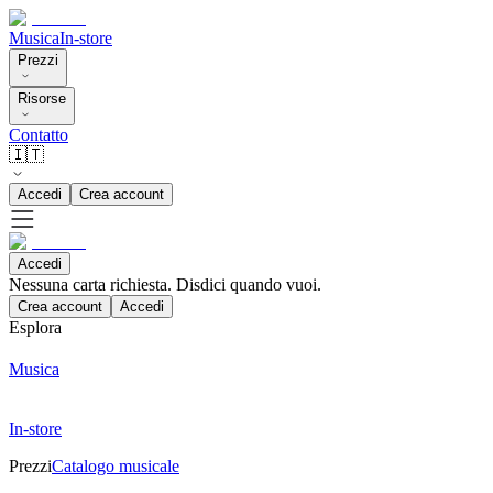
Musica
In-store
Prezzi
Risorse
Contatto
🇮🇹
Accedi
Crea account
Accedi
Nessuna carta richiesta. Disdici quando vuoi.
Crea account
Accedi
Esplora
Musica
In-store
Prezzi
Catalogo musicale