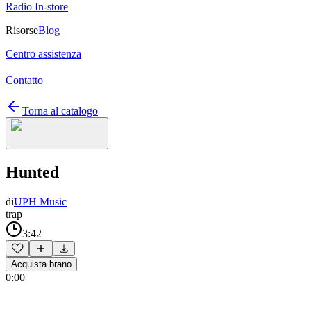
Radio In-store
Risorse
Blog
Centro assistenza
Contatto
Torna al catalogo
Hunted
di
UPH Music
trap
3:42
Acquista brano
0:00