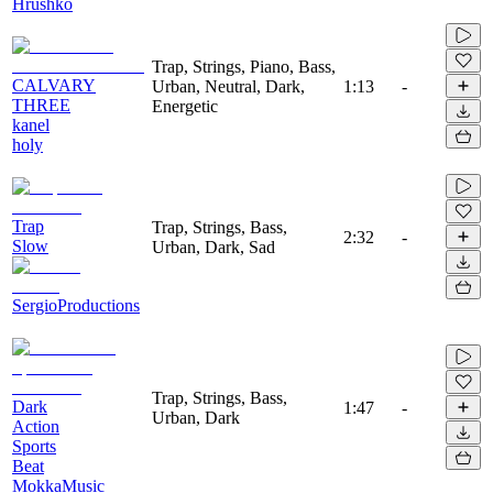
Hrushko
Trap, Strings, Piano, Bass,
CALVARY
Urban, Neutral, Dark,
1:13
-
THREE
Energetic
kanel
holy
Trap
Trap, Strings, Bass,
2:32
-
Slow
Urban, Dark, Sad
SergioProductions
Trap, Strings, Bass,
Dark
1:47
-
Urban, Dark
Action
Sports
Beat
MokkaMusic