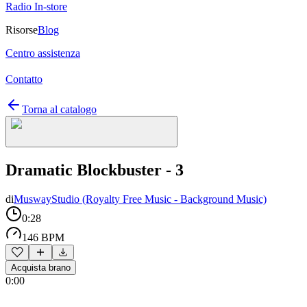
Radio In-store
Risorse
Blog
Centro assistenza
Contatto
Torna al catalogo
Dramatic Blockbuster - 3
di
MuswayStudio (Royalty Free Music - Background Music)
0:28
146 BPM
Acquista brano
0:00