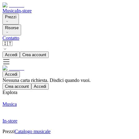
Musica
In-store
Prezzi
Risorse
Contatto
🇮🇹
Accedi
Crea account
Accedi
Nessuna carta richiesta. Disdici quando vuoi.
Crea account
Accedi
Esplora
Musica
In-store
Prezzi
Catalogo musicale