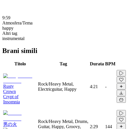
9:59
Atmosfera/Tema
happy
Altri tag
instrumental
Brani simili
Titolo
Tag
Durata
BPM
Rock/Heavy Metal,
Rusty
4:21
-
Electricguitar, Happy
Crown
Crypt of
Insomnia
Rock/Heavy Metal, Drums,
男の火
Guitar, Happy, Groovy,
2:29
144