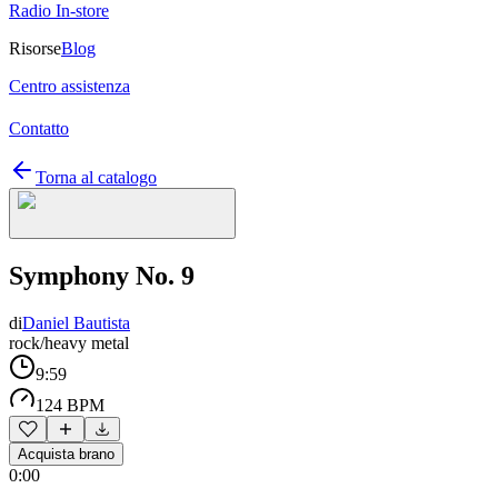
Radio In-store
Risorse
Blog
Centro assistenza
Contatto
Torna al catalogo
Symphony No. 9
di
Daniel Bautista
rock/heavy metal
9:59
124 BPM
Acquista brano
0:00