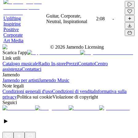
Guitar, Corporate,
Uplifting
2:08
-
Neutral, Inspirational
Inspiring
Positive
Corporate
Art Media
©
2026
Jamendo Licensing
Scarica l'app
Link utili
Catalogo musicale
Radio In-store
Prezzi
Contatto
Centro
assistenza
Contattaci
Jamendo
Jamendo per artisti
Jamendo Music
Note legali
Condizioni generali d'uso
Condizioni di vendita
Informativa sulla
privacy
Politica sui cookie
Violazione di copyright
Seguici