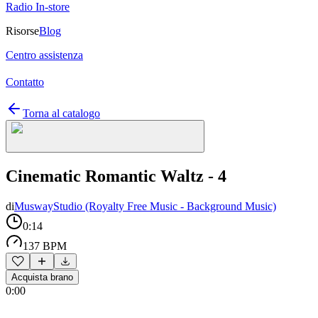
Radio In-store
Risorse
Blog
Centro assistenza
Contatto
Torna al catalogo
Cinematic Romantic Waltz - 4
di
MuswayStudio (Royalty Free Music - Background Music)
0:14
137 BPM
Acquista brano
0:00