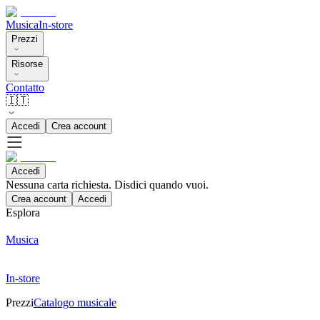
Musica
In-store
Prezzi
Risorse
Contatto
🇮🇹
Accedi
Crea account
Accedi
Nessuna carta richiesta. Disdici quando vuoi.
Crea account
Accedi
Esplora
Musica
In-store
Prezzi
Catalogo musicale