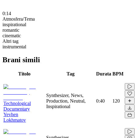
0:14
Atmosfera/Tema
inspirational
romantic
cinematic
Altri tag
instrumental
Brani simili
Titolo
Tag
Durata
BPM
Synthesizer, News,
Production, Neutral,
0:40
120
Technological
Inspirational
Documentary
Yevhen
Lokhmatov
Synthesizer,