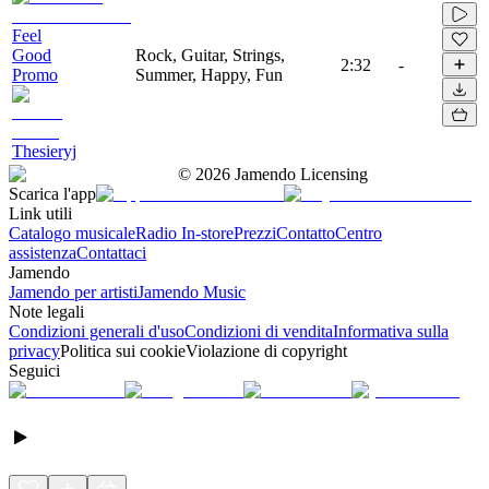
Feel
Good
Rock, Guitar, Strings,
2:32
-
Promo
Summer, Happy, Fun
Thesieryj
©
2026
Jamendo Licensing
Scarica l'app
Link utili
Catalogo musicale
Radio In-store
Prezzi
Contatto
Centro
assistenza
Contattaci
Jamendo
Jamendo per artisti
Jamendo Music
Note legali
Condizioni generali d'uso
Condizioni di vendita
Informativa sulla
privacy
Politica sui cookie
Violazione di copyright
Seguici