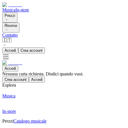
Musica
In-store
Prezzi
Risorse
Contatto
🇮🇹
Accedi
Crea account
Accedi
Nessuna carta richiesta. Disdici quando vuoi.
Crea account
Accedi
Esplora
Musica
In-store
Prezzi
Catalogo musicale