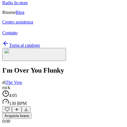
Radio In-store
Risorse
Blog
Centro assistenza
Contatto
Torna al catalogo
I'm Over You Flunky
di
The Vow
rock
4:05
130 BPM
Acquista brano
0:00