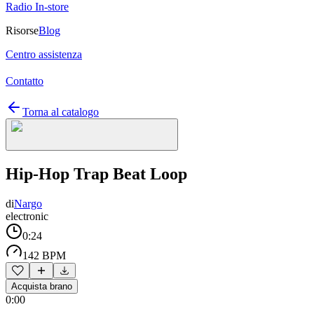
Radio In-store
Risorse
Blog
Centro assistenza
Contatto
Torna al catalogo
Hip-Hop Trap Beat Loop
di
Nargo
electronic
0:24
142 BPM
Acquista brano
0:00