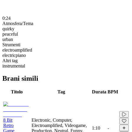
0:24
Atmosfera/Tema
quirky
peaceful
urban
Strumenti
electroamplified
electricpiano
Altri tag
instrumental
Brani simili
Titolo
Tag
Durata
BPM
8 Bit
Electronic, Computer,
Retro
Electroamplified, Videogame,
1:10
-
Game
Production, Neutral, Funny,