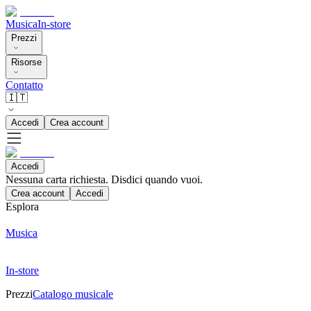
Musica
In-store
Prezzi
Risorse
Contatto
🇮🇹
Accedi
Crea account
Accedi
Nessuna carta richiesta. Disdici quando vuoi.
Crea account
Accedi
Esplora
Musica
In-store
Prezzi
Catalogo musicale