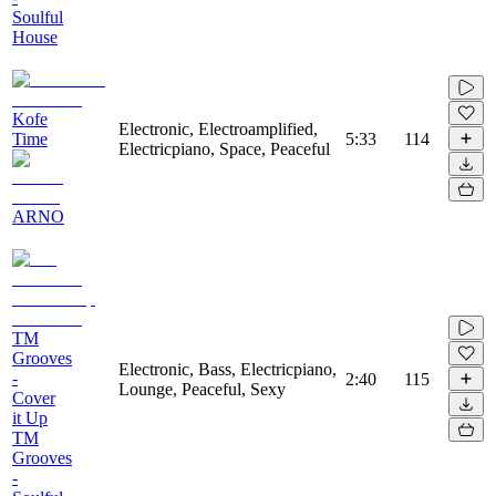
Soulful
House
Kofe
Electronic, Electroamplified,
Time
5:33
114
Electricpiano, Space, Peaceful
ARNO
TM
Grooves
Electronic, Bass, Electricpiano,
-
2:40
115
Lounge, Peaceful, Sexy
Cover
it Up
TM
Grooves
-