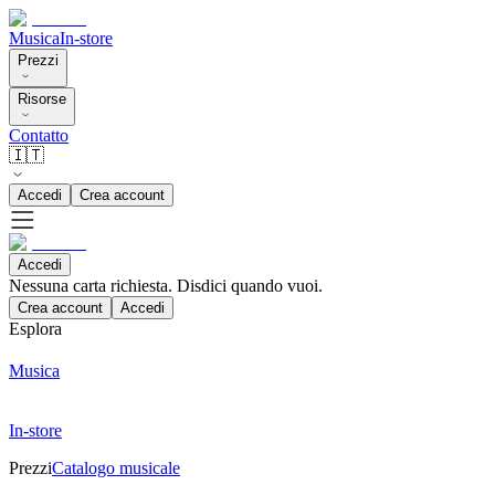
Musica
In-store
Prezzi
Risorse
Contatto
🇮🇹
Accedi
Crea account
Accedi
Nessuna carta richiesta. Disdici quando vuoi.
Crea account
Accedi
Esplora
Musica
In-store
Prezzi
Catalogo musicale