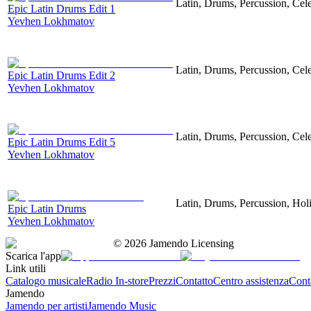
Latin, Drums, Percussion, Cel
Epic Latin Drums Edit 1
Yevhen Lokhmatov
Latin, Drums, Percussion, Cel
Epic Latin Drums Edit 2
Yevhen Lokhmatov
Latin, Drums, Percussion, Cel
Epic Latin Drums Edit 5
Yevhen Lokhmatov
Latin, Drums, Percussion, Hol
Epic Latin Drums
Yevhen Lokhmatov
©
2026
Jamendo Licensing
Scarica l'app
Link utili
Catalogo musicale
Radio In-store
Prezzi
Contatto
Centro assistenza
Conta
Jamendo
Jamendo per artisti
Jamendo Music