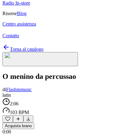
Radio In-store
Risorse
Blog
Centro assistenza
Contatto
Torna al catalogo
O menino da percussao
di
Flashinmusic
latin
2:06
103 BPM
Acquista brano
0:00