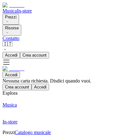
Musica
In-store
Prezzi
Risorse
Contatto
🇮🇹
Accedi
Crea account
Accedi
Nessuna carta richiesta. Disdici quando vuoi.
Crea account
Accedi
Esplora
Musica
In-store
Prezzi
Catalogo musicale