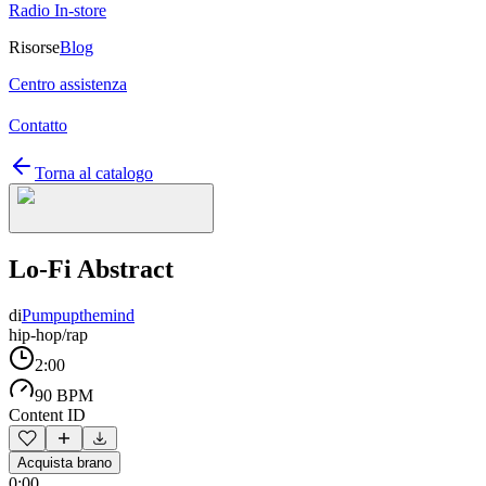
Radio In-store
Risorse
Blog
Centro assistenza
Contatto
Torna al catalogo
Lo-Fi Abstract
di
Pumpupthemind
hip-hop/rap
2:00
90 BPM
Content ID
Acquista brano
0:00