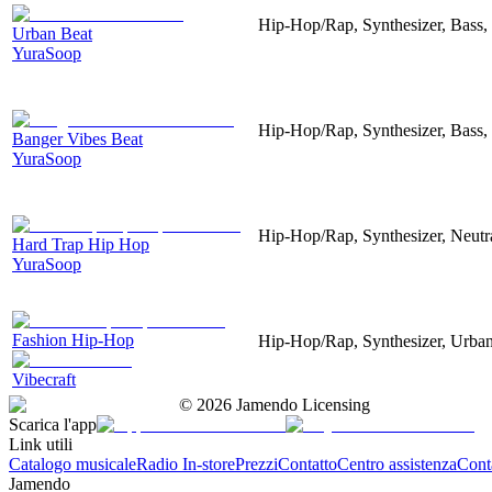
Hip-Hop/Rap, Synthesizer, Bass,
Urban Beat
YuraSoop
Hip-Hop/Rap, Synthesizer, Bass,
Banger Vibes Beat
YuraSoop
Hip-Hop/Rap, Synthesizer, Neutr
Hard Trap Hip Hop
YuraSoop
Fashion Hip-Hop
Hip-Hop/Rap, Synthesizer, Urban
Vibecraft
©
2026
Jamendo Licensing
Scarica l'app
Link utili
Catalogo musicale
Radio In-store
Prezzi
Contatto
Centro assistenza
Conta
Jamendo