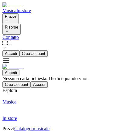
Musica
In-store
Prezzi
Risorse
Contatto
🇮🇹
Accedi
Crea account
Accedi
Nessuna carta richiesta. Disdici quando vuoi.
Crea account
Accedi
Esplora
Musica
In-store
Prezzi
Catalogo musicale