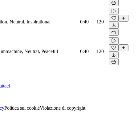
on, Neutral, Inspirational
0:40
120
rummachine, Neutral, Peaceful
0:40
120
ttaci
acy
Politica sui cookie
Violazione di copyright