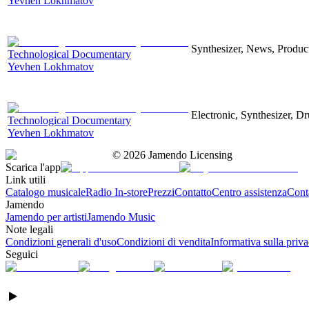
Yevhen Lokhmatov
Synthesizer, News, Producti
Technological Documentary
Yevhen Lokhmatov
Electronic, Synthesizer, D
Technological Documentary
Yevhen Lokhmatov
©
2026
Jamendo Licensing
Scarica l'app
Link utili
Catalogo musicale
Radio In-store
Prezzi
Contatto
Centro assistenza
Conta
Jamendo
Jamendo per artisti
Jamendo Music
Note legali
Condizioni generali d'uso
Condizioni di vendita
Informativa sulla priv
Seguici