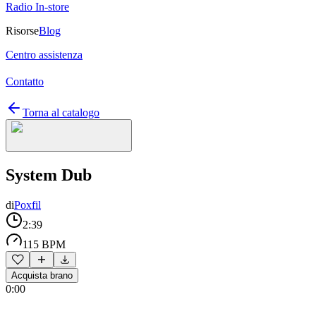
Radio In-store
Risorse
Blog
Centro assistenza
Contatto
Torna al catalogo
System Dub
di
Poxfil
2:39
115 BPM
Acquista brano
0:00