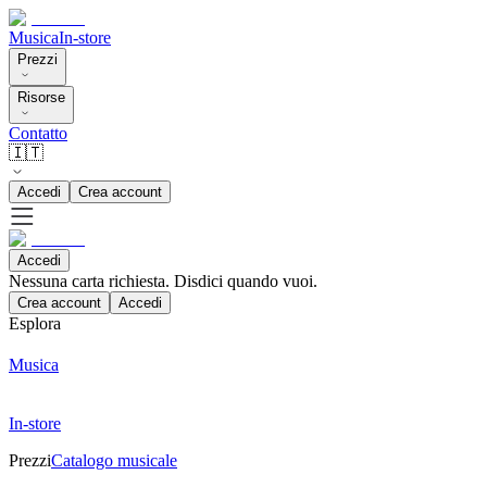
Musica
In-store
Prezzi
Risorse
Contatto
🇮🇹
Accedi
Crea account
Accedi
Nessuna carta richiesta. Disdici quando vuoi.
Crea account
Accedi
Esplora
Musica
In-store
Prezzi
Catalogo musicale