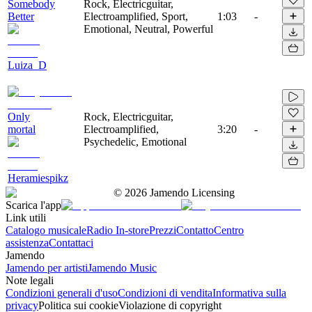
Somebody
Rock, Electricguitar,
Better
Electroamplified, Sport,
1:03
-
Emotional, Neutral, Powerful
Luiza_D
Only
Rock, Electricguitar,
mortal
Electroamplified,
3:20
-
Psychedelic, Emotional
Heramiespikz
©
2026
Jamendo Licensing
Scarica l'app
Link utili
Catalogo musicale
Radio In-store
Prezzi
Contatto
Centro
assistenza
Contattaci
Jamendo
Jamendo per artisti
Jamendo Music
Note legali
Condizioni generali d'uso
Condizioni di vendita
Informativa sulla
privacy
Politica sui cookie
Violazione di copyright