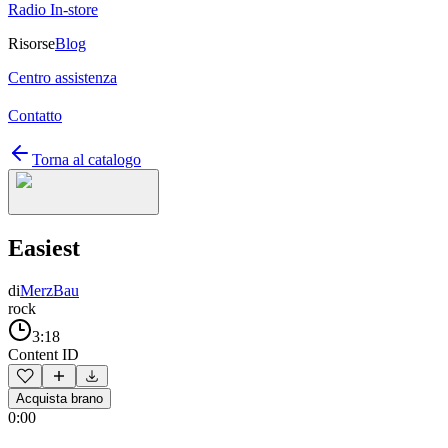
Radio In-store
Risorse
Blog
Centro assistenza
Contatto
Torna al catalogo
Easiest
di
MerzBau
rock
3:18
Content ID
Acquista brano
0:00