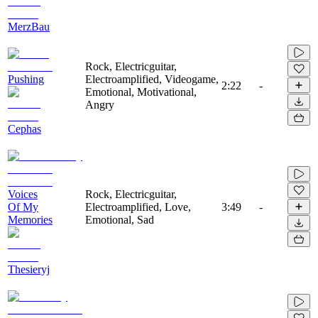
MerzBau
Rock, Electricguitar,
Pushing
Electroamplified, Videogame,
2:22
-
Emotional, Motivational,
Angry
Cephas
Voices
Rock, Electricguitar,
Of My
Electroamplified, Love,
3:49
-
Memories
Emotional, Sad
Thesieryj