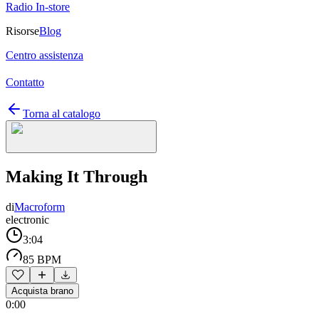
Radio In-store
Risorse
Blog
Centro assistenza
Contatto
Torna al catalogo
Making It Through
di
Macroform
electronic
3:04
85 BPM
Acquista brano
0:00