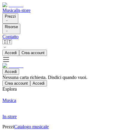
Musica
In-store
Prezzi
Risorse
Contatto
🇮🇹
Accedi
Crea account
Accedi
Nessuna carta richiesta. Disdici quando vuoi.
Crea account
Accedi
Esplora
Musica
In-store
Prezzi
Catalogo musicale