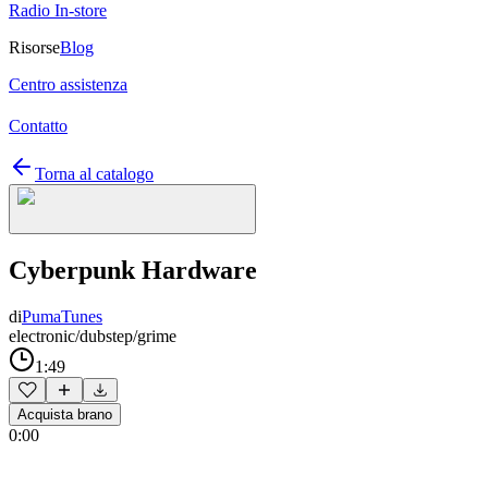
Radio In-store
Risorse
Blog
Centro assistenza
Contatto
Torna al catalogo
Cyberpunk Hardware
di
PumaTunes
electronic/dubstep/grime
1:49
Acquista brano
0:00