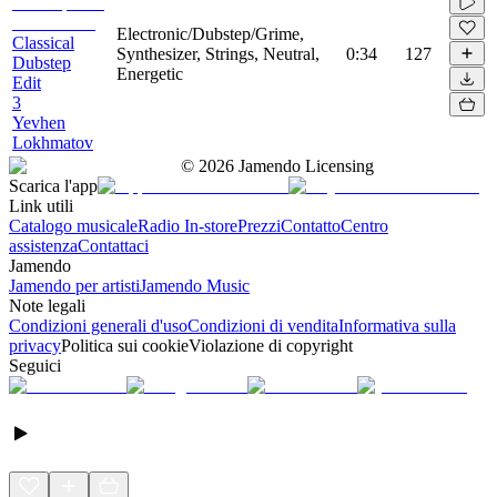
Electronic/Dubstep/Grime,
Classical
Synthesizer, Strings, Neutral,
0:34
127
Dubstep
Energetic
Edit
3
Yevhen
Lokhmatov
©
2026
Jamendo Licensing
Scarica l'app
Link utili
Catalogo musicale
Radio In-store
Prezzi
Contatto
Centro
assistenza
Contattaci
Jamendo
Jamendo per artisti
Jamendo Music
Note legali
Condizioni generali d'uso
Condizioni di vendita
Informativa sulla
privacy
Politica sui cookie
Violazione di copyright
Seguici