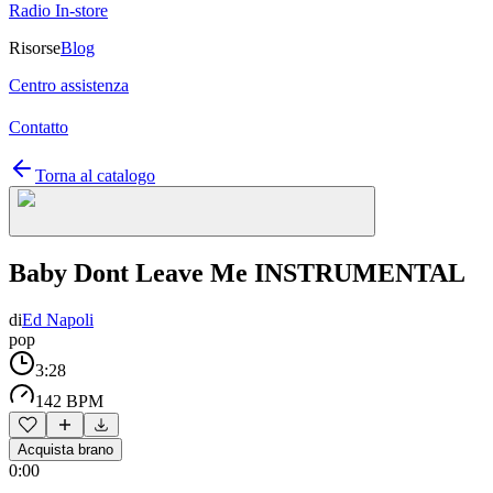
Radio In-store
Risorse
Blog
Centro assistenza
Contatto
Torna al catalogo
Baby Dont Leave Me INSTRUMENTAL
di
Ed Napoli
pop
3:28
142 BPM
Acquista brano
0:00