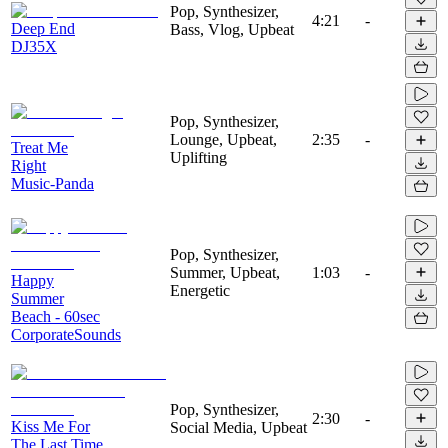
Pop, Synthesizer,
4:21
-
Deep End
Bass, Vlog, Upbeat
DJ35X
Pop, Synthesizer,
Lounge, Upbeat,
2:35
-
Treat Me
Uplifting
Right
Music-Panda
Pop, Synthesizer,
Summer, Upbeat,
1:03
-
Happy
Energetic
Summer
Beach - 60sec
CorporateSounds
Pop, Synthesizer,
2:30
-
Kiss Me For
Social Media, Upbeat
The Last Time