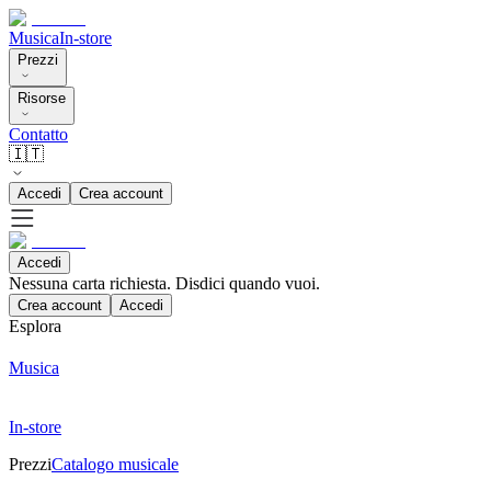
Musica
In-store
Prezzi
Risorse
Contatto
🇮🇹
Accedi
Crea account
Accedi
Nessuna carta richiesta. Disdici quando vuoi.
Crea account
Accedi
Esplora
Musica
In-store
Prezzi
Catalogo musicale