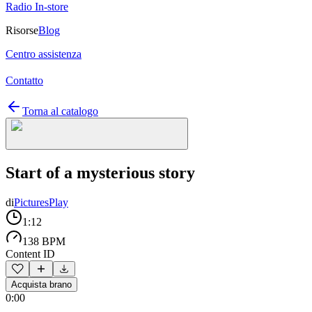
Radio In-store
Risorse
Blog
Centro assistenza
Contatto
Torna al catalogo
Start of a mysterious story
di
PicturesPlay
1:12
138 BPM
Content ID
Acquista brano
0:00