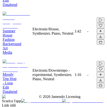
Edit
Databend
Electronic/House,
Summer
1:42
-
Synthesizer, Piano, Neutral
House
Fashion
Background
Art
Media
Electronic/Downtempo -
Moody
experimental, Synthesizer,
1:16
-
Trip Hop
Piano, Neutral
- Loop
Edit
Databend
©
2026
Jamendo Licensing
Scarica l'app
Link utili