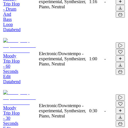
experimental, Synthesizer,
1:16
-
Trip Hop
Piano, Neutral
- Drum
And
Bass
Loop
Databend
Electronic/Downtempo -
Moody
experimental, Synthesizer,
1:00
-
Trip Hop
Piano, Neutral
- 60
Seconds
Edit
Databend
Electronic/Downtempo -
Moody
experimental, Synthesizer,
0:30
-
Trip Hop
Piano, Neutral
- 30
Seconds