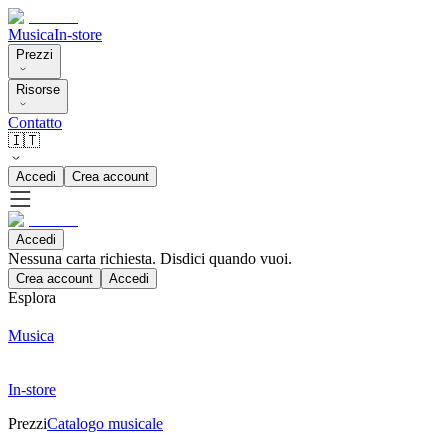
Musica
In-store
Prezzi
Risorse
Contatto
🇮🇹
Accedi
Crea account
Accedi
Nessuna carta richiesta. Disdici quando vuoi.
Crea account
Accedi
Esplora
Musica
In-store
Prezzi
Catalogo musicale