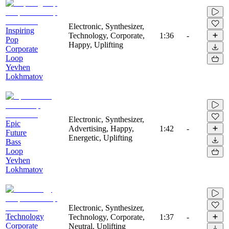
Electronic, Synthesizer,
Inspiring
Technology, Corporate,
1:36
-
Pop
Happy, Uplifting
Corporate
Loop
Yevhen
Lokhmatov
Electronic, Synthesizer,
Epic
Advertising, Happy,
1:42
-
Future
Energetic, Uplifting
Bass
Loop
Yevhen
Lokhmatov
Electronic, Synthesizer,
Technology
Technology, Corporate,
1:37
-
Corporate
Neutral, Uplifting