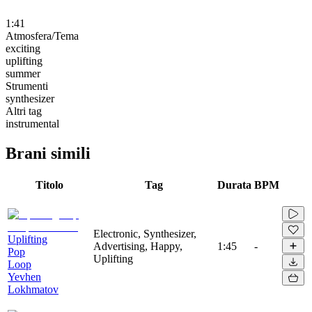
1:41
Atmosfera/Tema
exciting
uplifting
summer
Strumenti
synthesizer
Altri tag
instrumental
Brani simili
Titolo
Tag
Durata
BPM
Electronic, Synthesizer,
Uplifting
Advertising, Happy,
1:45
-
Pop
Uplifting
Loop
Yevhen
Lokhmatov