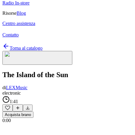
Radio In-store
Risorse
Blog
Centro assistenza
Contatto
Torna al catalogo
The Island of the Sun
di
LEXMusic
electronic
1:41
Acquista brano
0:00