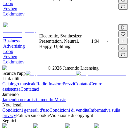
Loop
Yevhen
Lokhmatov
Electronic, Synthesizer,
Business
Presentation, Neutral,
1:04
-
Advertising
Happy, Uplifting
Loop
Yevhen
Lokhmatov
©
2026
Jamendo Licensing
Scarica l'app
Link utili
Catalogo musicale
Radio In-store
Prezzi
Contatto
Centro
assistenza
Contattaci
Jamendo
Jamendo per artisti
Jamendo Music
Note legali
Condizioni generali d'uso
Condizioni di vendita
Informativa sulla
privacy
Politica sui cookie
Violazione di copyright
Seguici