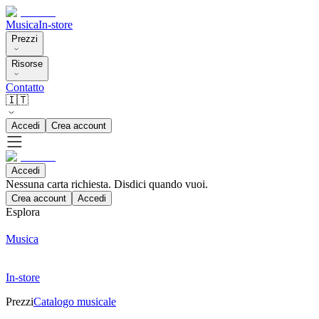
Musica
In-store
Prezzi
Risorse
Contatto
🇮🇹
Accedi
Crea account
Accedi
Nessuna carta richiesta. Disdici quando vuoi.
Crea account
Accedi
Esplora
Musica
In-store
Prezzi
Catalogo musicale