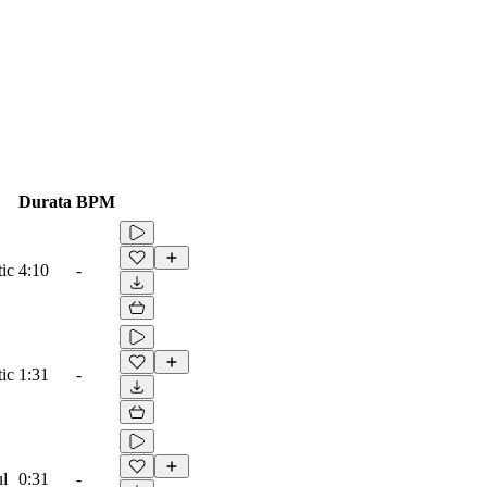
Durata
BPM
ic
4:10
-
ic
1:31
-
ul
0:31
-