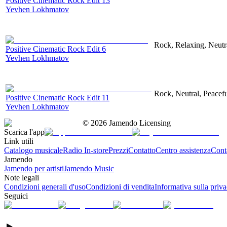
Positive Cinematic Rock Edit 13
Yevhen Lokhmatov
Rock, Relaxing, Neutr
Positive Cinematic Rock Edit 6
Yevhen Lokhmatov
Rock, Neutral, Peacef
Positive Cinematic Rock Edit 11
Yevhen Lokhmatov
©
2026
Jamendo Licensing
Scarica l'app
Link utili
Catalogo musicale
Radio In-store
Prezzi
Contatto
Centro assistenza
Conta
Jamendo
Jamendo per artisti
Jamendo Music
Note legali
Condizioni generali d'uso
Condizioni di vendita
Informativa sulla priv
Seguici