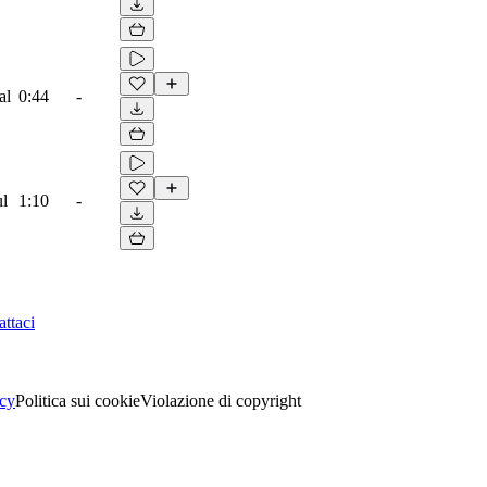
al
0:44
-
ul
1:10
-
ttaci
acy
Politica sui cookie
Violazione di copyright