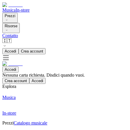
Musica
In-store
Prezzi
Risorse
Contatto
🇮🇹
Accedi
Crea account
Accedi
Nessuna carta richiesta. Disdici quando vuoi.
Crea account
Accedi
Esplora
Musica
In-store
Prezzi
Catalogo musicale