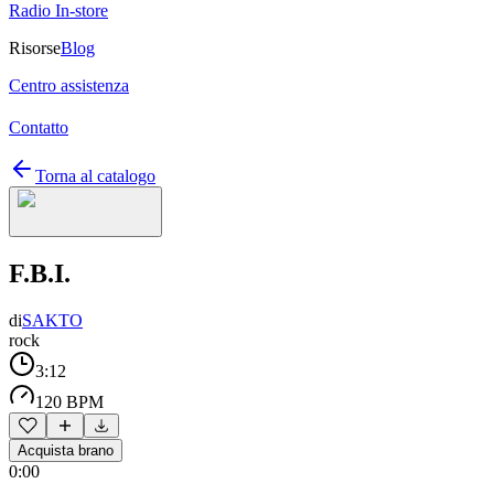
Radio In-store
Risorse
Blog
Centro assistenza
Contatto
Torna al catalogo
F.B.I.
di
SAKTO
rock
3:12
120 BPM
Acquista brano
0:00