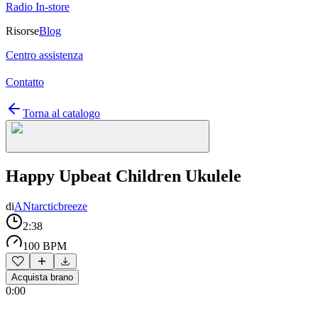
Radio In-store
Risorse
Blog
Centro assistenza
Contatto
Torna al catalogo
Happy Upbeat Children Ukulele
di
ANtarcticbreeze
2:38
100 BPM
Acquista brano
0:00