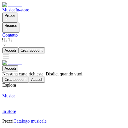
Musica
In-store
Prezzi
Risorse
Contatto
🇮🇹
Accedi
Crea account
Accedi
Nessuna carta richiesta. Disdici quando vuoi.
Crea account
Accedi
Esplora
Musica
In-store
Prezzi
Catalogo musicale