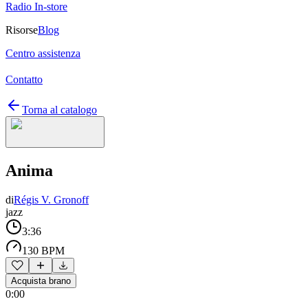
Radio In-store
Risorse
Blog
Centro assistenza
Contatto
Torna al catalogo
Anima
di
Régis V. Gronoff
jazz
3:36
130 BPM
Acquista brano
0:00