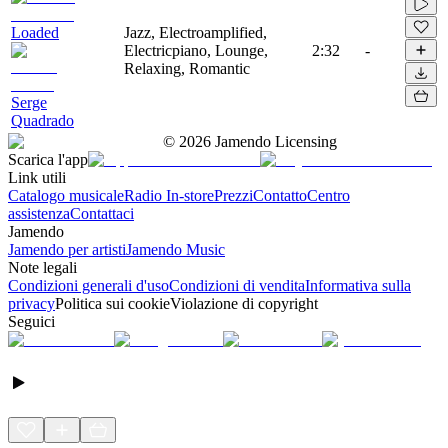
Loaded
Jazz, Electroamplified,
Electricpiano, Lounge,
2:32
-
Relaxing, Romantic
Serge
Quadrado
©
2026
Jamendo Licensing
Scarica l'app
Link utili
Catalogo musicale
Radio In-store
Prezzi
Contatto
Centro
assistenza
Contattaci
Jamendo
Jamendo per artisti
Jamendo Music
Note legali
Condizioni generali d'uso
Condizioni di vendita
Informativa sulla
privacy
Politica sui cookie
Violazione di copyright
Seguici