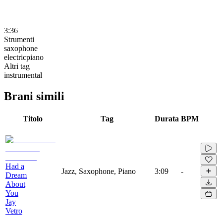
3:36
Strumenti
saxophone
electricpiano
Altri tag
instrumental
Brani simili
Titolo
Tag
Durata
BPM
Had a
Jazz, Saxophone, Piano
3:09
-
Dream
About
You
Jay
Vetro