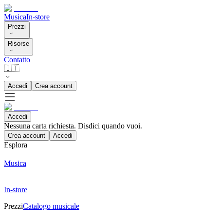
Musica
In-store
Prezzi
Risorse
Contatto
🇮🇹
Accedi
Crea account
Accedi
Nessuna carta richiesta. Disdici quando vuoi.
Crea account
Accedi
Esplora
Musica
In-store
Prezzi
Catalogo musicale