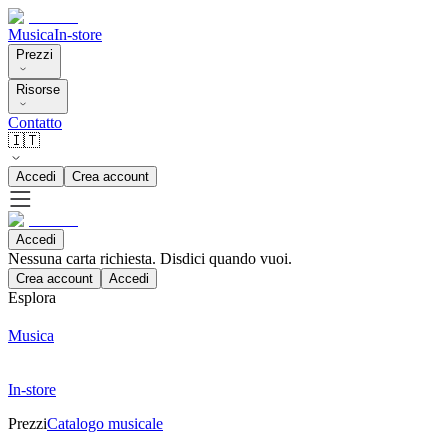
Musica
In-store
Prezzi
Risorse
Contatto
🇮🇹
Accedi
Crea account
Accedi
Nessuna carta richiesta. Disdici quando vuoi.
Crea account
Accedi
Esplora
Musica
In-store
Prezzi
Catalogo musicale