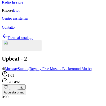
Radio In-store
Risorse
Blog
Centro assistenza
Contatto
Torna al catalogo
Upbeat - 2
di
MuswayStudio (Royalty Free Music - Background Music)
1:01
84 BPM
Acquista brano
0:00