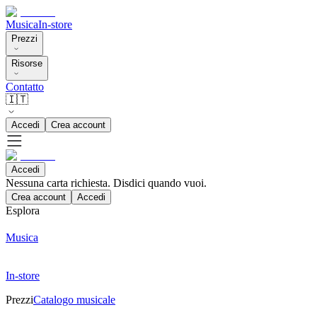
Musica
In-store
Prezzi
Risorse
Contatto
🇮🇹
Accedi
Crea account
Accedi
Nessuna carta richiesta. Disdici quando vuoi.
Crea account
Accedi
Esplora
Musica
In-store
Prezzi
Catalogo musicale