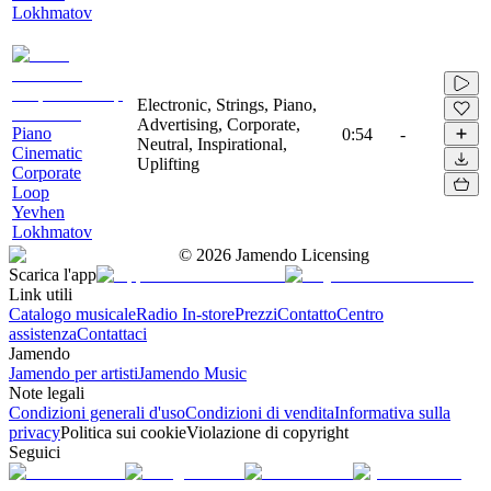
Lokhmatov
Electronic, Strings, Piano,
Advertising, Corporate,
Piano
0:54
-
Neutral, Inspirational,
Cinematic
Uplifting
Corporate
Loop
Yevhen
Lokhmatov
©
2026
Jamendo Licensing
Scarica l'app
Link utili
Catalogo musicale
Radio In-store
Prezzi
Contatto
Centro
assistenza
Contattaci
Jamendo
Jamendo per artisti
Jamendo Music
Note legali
Condizioni generali d'uso
Condizioni di vendita
Informativa sulla
privacy
Politica sui cookie
Violazione di copyright
Seguici