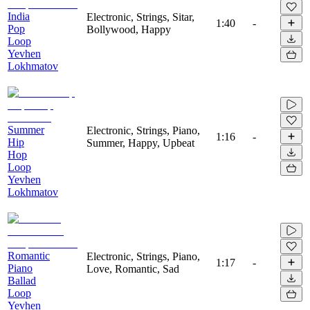
India
Electronic, Strings, Sitar,
1:40
-
Pop
Bollywood, Happy
Loop
Yevhen
Lokhmatov
Summer
Electronic, Strings, Piano,
1:16
-
Hip
Summer, Happy, Upbeat
Hop
Loop
Yevhen
Lokhmatov
Romantic
Electronic, Strings, Piano,
1:17
-
Piano
Love, Romantic, Sad
Ballad
Loop
Yevhen