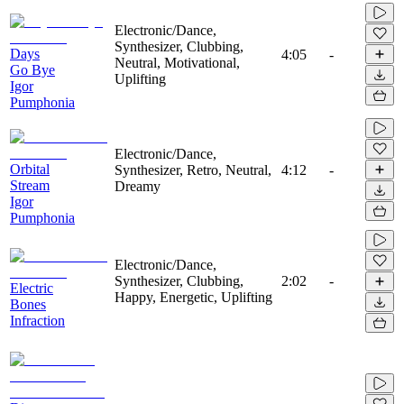
Electronic/Dance,
Synthesizer, Clubbing,
Days
4:05
-
Neutral, Motivational,
Go Bye
Uplifting
Igor
Pumphonia
Electronic/Dance,
Orbital
Synthesizer, Retro, Neutral,
4:12
-
Stream
Dreamy
Igor
Pumphonia
Electronic/Dance,
Synthesizer, Clubbing,
2:02
-
Electric
Happy, Energetic, Uplifting
Bones
Infraction