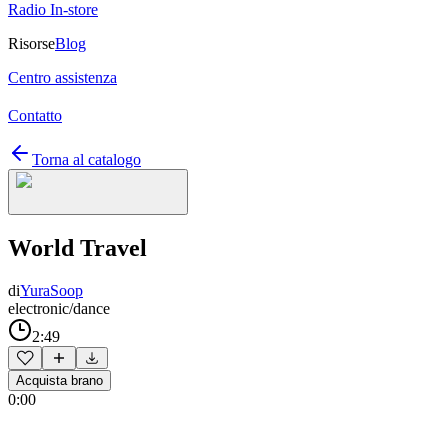
Radio In-store
Risorse
Blog
Centro assistenza
Contatto
Torna al catalogo
World Travel
di
YuraSoop
electronic/dance
2:49
Acquista brano
0:00