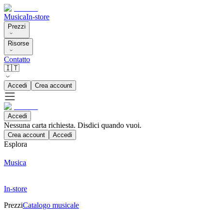
Musica
In-store
Prezzi
Risorse
Contatto
🇮🇹
Accedi
Crea account
Accedi
Nessuna carta richiesta. Disdici quando vuoi.
Crea account
Accedi
Esplora
Musica
In-store
Prezzi
Catalogo musicale