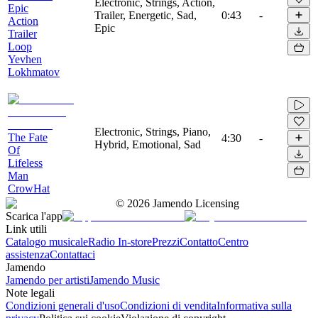
Electronic, Strings, Action,
Epic
Trailer, Energetic, Sad,
0:43
-
Action
Epic
Trailer
Loop
Yevhen
Lokhmatov
Electronic, Strings, Piano,
The Fate
4:30
-
Hybrid, Emotional, Sad
Of
Lifeless
Man
CrowHat
©
2026
Jamendo Licensing
Scarica l'app
Link utili
Catalogo musicale
Radio In-store
Prezzi
Contatto
Centro
assistenza
Contattaci
Jamendo
Jamendo per artisti
Jamendo Music
Note legali
Condizioni generali d'uso
Condizioni di vendita
Informativa sulla