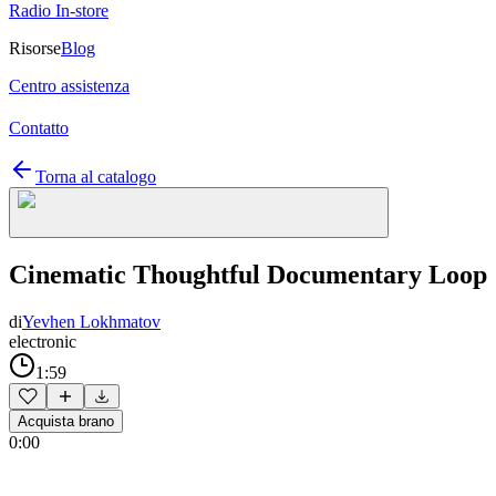
Radio In-store
Risorse
Blog
Centro assistenza
Contatto
Torna al catalogo
Cinematic Thoughtful Documentary Loop
di
Yevhen Lokhmatov
electronic
1:59
Acquista brano
0:00