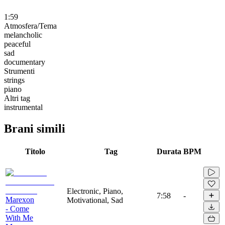
1:59
Atmosfera/Tema
melancholic
peaceful
sad
documentary
Strumenti
strings
piano
Altri tag
instrumental
Brani simili
Titolo
Tag
Durata
BPM
Electronic, Piano,
7:58
-
Marexon
Motivational, Sad
- Come
With Me