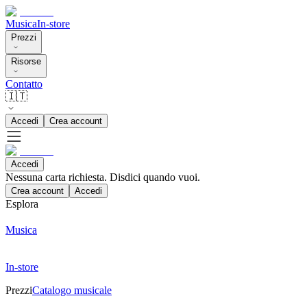
Musica
In-store
Prezzi
Risorse
Contatto
🇮🇹
Accedi
Crea account
Accedi
Nessuna carta richiesta. Disdici quando vuoi.
Crea account
Accedi
Esplora
Musica
In-store
Prezzi
Catalogo musicale