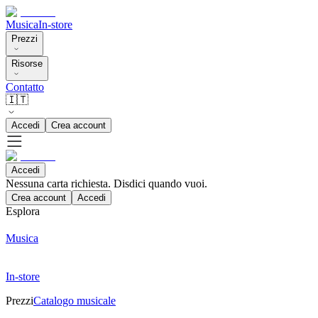
Musica
In-store
Prezzi
Risorse
Contatto
🇮🇹
Accedi
Crea account
Accedi
Nessuna carta richiesta. Disdici quando vuoi.
Crea account
Accedi
Esplora
Musica
In-store
Prezzi
Catalogo musicale