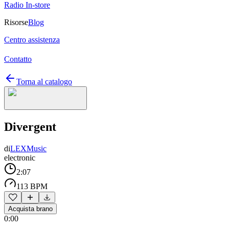
Radio In-store
Risorse
Blog
Centro assistenza
Contatto
Torna al catalogo
Divergent
di
LEXMusic
electronic
2:07
113 BPM
Acquista brano
0:00