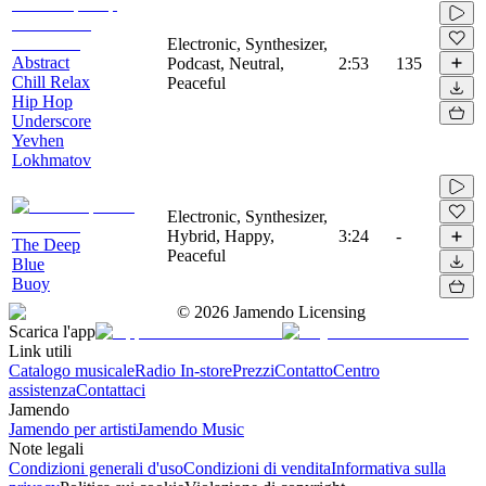
Electronic, Synthesizer,
Abstract
Podcast, Neutral,
2:53
135
Chill Relax
Peaceful
Hip Hop
Underscore
Yevhen
Lokhmatov
Electronic, Synthesizer,
Hybrid, Happy,
3:24
-
The Deep
Peaceful
Blue
Buoy
©
2026
Jamendo Licensing
Scarica l'app
Link utili
Catalogo musicale
Radio In-store
Prezzi
Contatto
Centro
assistenza
Contattaci
Jamendo
Jamendo per artisti
Jamendo Music
Note legali
Condizioni generali d'uso
Condizioni di vendita
Informativa sulla