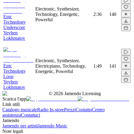
Electronic, Synthesizer,
Technology, Energetic,
2:36
140
Epic
Powerful
Technology
Underscore
Yevhen
Lokhmatov
Electronic, Synthesizer,
Epic
Electricpiano, Technology,
1:49
141
Technology
Energetic, Powerful
Loop
Yevhen
Lokhmatov
©
2026
Jamendo Licensing
Scarica l'app
Link utili
Catalogo musicale
Radio In-store
Prezzi
Contatto
Centro
assistenza
Contattaci
Jamendo
Jamendo per artisti
Jamendo Music
Note legali