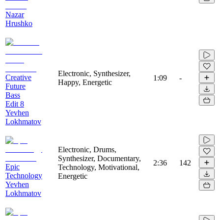
Nazar
Hrushko
Electronic, Synthesizer,
Creative
1:09
-
Happy, Energetic
Future
Bass
Edit 8
Yevhen
Lokhmatov
Electronic, Drums,
Synthesizer, Documentary,
2:36
142
Epic
Technology, Motivational,
Technology
Energetic
Yevhen
Lokhmatov