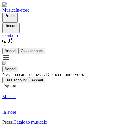
Musica
In-store
Prezzi
Risorse
Contatto
🇮🇹
Accedi
Crea account
Accedi
Nessuna carta richiesta. Disdici quando vuoi.
Crea account
Accedi
Esplora
Musica
In-store
Prezzi
Catalogo musicale