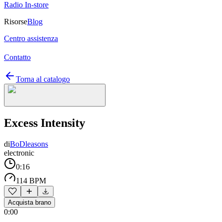
Radio In-store
Risorse
Blog
Centro assistenza
Contatto
Torna al catalogo
Excess Intensity
di
BoDleasons
electronic
0:16
114 BPM
Acquista brano
0:00