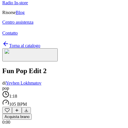
Radio In-store
Risorse
Blog
Centro assistenza
Contatto
Torna al catalogo
Fun Pop Edit 2
di
Yevhen Lokhmatov
pop
1:18
105 BPM
Acquista brano
0:00