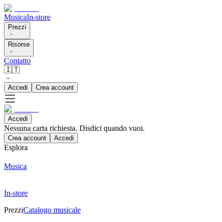
Musica
In-store
Prezzi
Risorse
Contatto
🇮🇹
Accedi
Crea account
Accedi
Nessuna carta richiesta. Disdici quando vuoi.
Crea account
Accedi
Esplora
Musica
In-store
Prezzi
Catalogo musicale