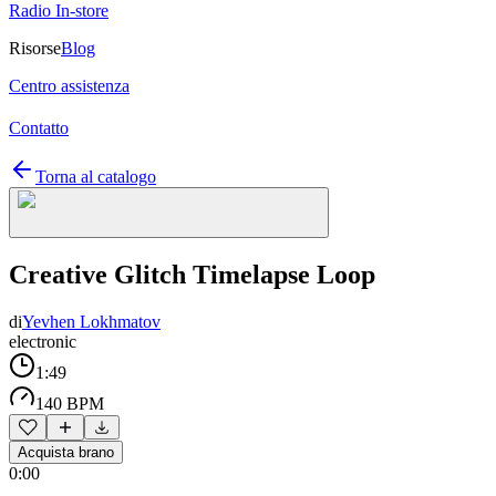
Radio In-store
Risorse
Blog
Centro assistenza
Contatto
Torna al catalogo
Creative Glitch Timelapse Loop
di
Yevhen Lokhmatov
electronic
1:49
140 BPM
Acquista brano
0:00