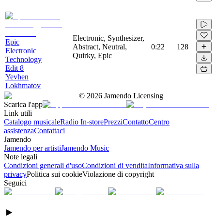
Electronic, Synthesizer,
Epic
Abstract, Neutral,
0:22
128
Electronic
Quirky, Epic
Technology
Edit 8
Yevhen
Lokhmatov
©
2026
Jamendo Licensing
Scarica l'app
Link utili
Catalogo musicale
Radio In-store
Prezzi
Contatto
Centro
assistenza
Contattaci
Jamendo
Jamendo per artisti
Jamendo Music
Note legali
Condizioni generali d'uso
Condizioni di vendita
Informativa sulla
privacy
Politica sui cookie
Violazione di copyright
Seguici