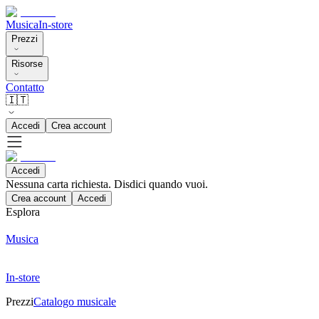
Musica
In-store
Prezzi
Risorse
Contatto
🇮🇹
Accedi
Crea account
Accedi
Nessuna carta richiesta. Disdici quando vuoi.
Crea account
Accedi
Esplora
Musica
In-store
Prezzi
Catalogo musicale