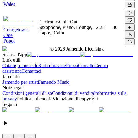
Wales
Electronic/Chill Out,
Saxophone, Piano, Lounge,
2:28
86
Georgetown
Happy, Calm
Cafe
Popoi
©
2026
Jamendo Licensing
Scarica l'app
Link utili
Catalogo musicale
Radio In-store
Prezzi
Contatto
Centro
assistenza
Contattaci
Jamendo
Jamendo per artisti
Jamendo Music
Note legali
Condizioni generali d'uso
Condizioni di vendita
Informativa sulla
privacy
Politica sui cookie
Violazione di copyright
Seguici