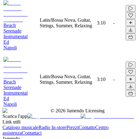
Latin/Bossa Nova, Guitar,
3:10
-
Beach
Strings, Summer, Relaxing
Serenade
Instrumental
Ed
Napoli
Latin/Bossa Nova, Guitar,
3:10
-
Beach
Strings, Summer, Relaxing
Serenade
Instrumental
Ed
Napoli
©
2026
Jamendo Licensing
Scarica l'app
Link utili
Catalogo musicale
Radio In-store
Prezzi
Contatto
Centro
assistenza
Contattaci
Jamendo