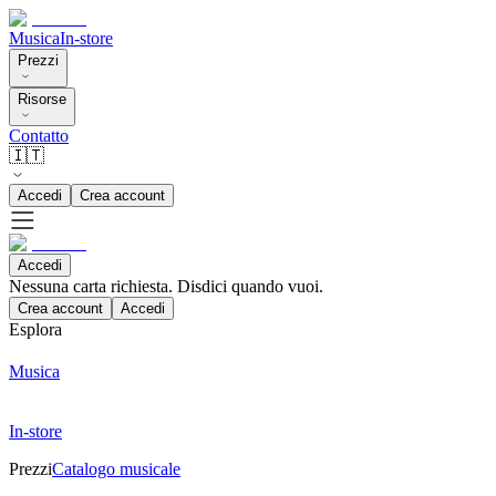
Musica
In-store
Prezzi
Risorse
Contatto
🇮🇹
Accedi
Crea account
Accedi
Nessuna carta richiesta. Disdici quando vuoi.
Crea account
Accedi
Esplora
Musica
In-store
Prezzi
Catalogo musicale