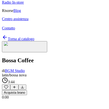
Radio In-store
Risorse
Blog
Centro assistenza
Contatto
Torna al catalogo
Bossa Coffee
di
BGM Studio
latin/bossa nova
3:44
Acquista brano
0:00