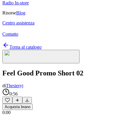
Radio In-store
Risorse
Blog
Centro assistenza
Contatto
Torna al catalogo
Feel Good Promo Short 02
di
Thesieryj
0:56
Acquista brano
0:00