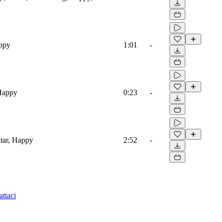
appy
1:01
-
 Happy
0:23
-
tar, Happy
2:52
-
ttaci