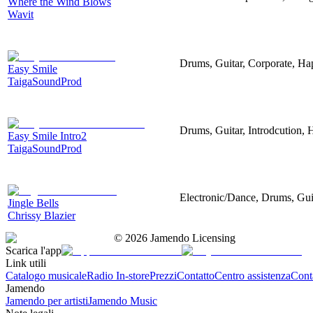
Where the Wind Blows
Wavit
Drums, Guitar, Corporate, H
Easy Smile
TaigaSoundProd
Drums, Guitar, Introdcution,
Easy Smile Intro2
TaigaSoundProd
Electronic/Dance, Drums, Gui
Jingle Bells
Chrissy Blazier
©
2026
Jamendo Licensing
Scarica l'app
Link utili
Catalogo musicale
Radio In-store
Prezzi
Contatto
Centro assistenza
Conta
Jamendo
Jamendo per artisti
Jamendo Music