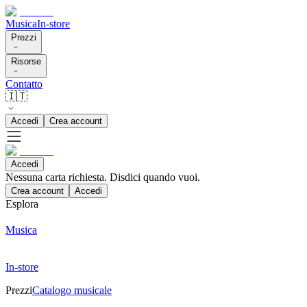
Musica
In-store
Prezzi
Risorse
Contatto
🇮🇹
Accedi
Crea account
Accedi
Nessuna carta richiesta. Disdici quando vuoi.
Crea account
Accedi
Esplora
Musica
In-store
Prezzi
Catalogo musicale