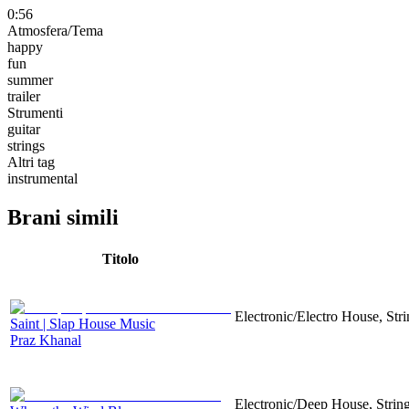
0:56
Atmosfera/Tema
happy
fun
summer
trailer
Strumenti
guitar
strings
Altri tag
instrumental
Brani simili
Titolo
Electronic/Electro House, Str
Saint | Slap House Music
Praz Khanal
Electronic/Deep House, String