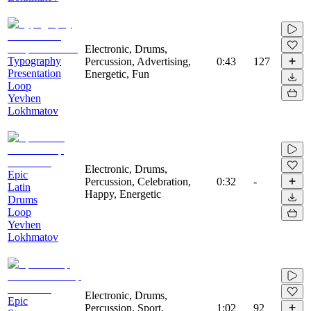
Electronic, Drums,
Typography
Percussion, Advertising,
0:43
127
Presentation
Energetic, Fun
Loop
Yevhen
Lokhmatov
Electronic, Drums,
Epic
Percussion, Celebration,
0:32
-
Latin
Happy, Energetic
Drums
Loop
Yevhen
Lokhmatov
Electronic, Drums,
Epic
Percussion, Sport,
1:02
92