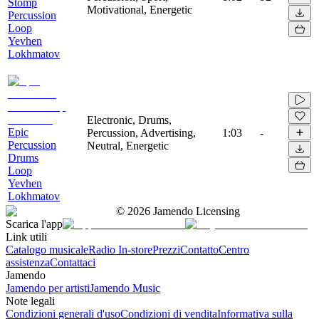
Stomp
Motivational, Energetic
Percussion
Loop
Yevhen
Lokhmatov
Electronic, Drums,
Epic
Percussion, Advertising,
1:03
-
Percussion
Neutral, Energetic
Drums
Loop
Yevhen
Lokhmatov
©
2026
Jamendo Licensing
Scarica l'app
Link utili
Catalogo musicale
Radio In-store
Prezzi
Contatto
Centro
assistenza
Contattaci
Jamendo
Jamendo per artisti
Jamendo Music
Note legali
Condizioni generali d'uso
Condizioni di vendita
Informativa sulla