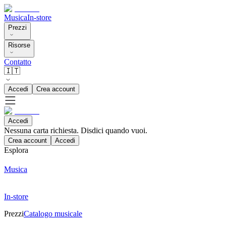
Musica
In-store
Prezzi
Risorse
Contatto
🇮🇹
Accedi
Crea account
Accedi
Nessuna carta richiesta. Disdici quando vuoi.
Crea account
Accedi
Esplora
Musica
In-store
Prezzi
Catalogo musicale