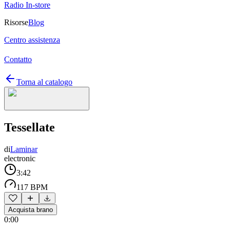
Radio In-store
Risorse
Blog
Centro assistenza
Contatto
Torna al catalogo
Tessellate
di
Laminar
electronic
3:42
117 BPM
Acquista brano
0:00